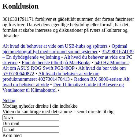
Konklusion
3616301791171 forbliver et gådefuldt nummer, der fortsat fascinerer
og forvirrer. Uanset dens egentlige betydning eller formål, har det
formået at skabe interesse og diskussioner på tværs af kulturer og
tidsaldre.
Alt hvad du behøver at vide om USB-hubs og splitters
•
Optimal
hjemmebiograf lyd med surround sound systemer
•
3525801674139
– En dybdegående vejledning
•
Alt hvad du behøver at vide om PC
skærme
•
Find de bedste tilbud på MacBooks
•
540 Hz Monitor –
Alt om ASUS ROG Swift PG248QP
•
Alt hvad du bør vide om
5705730640872
•
Alt hvad du behøver at vide om
produktnummeret 4027301470413
•
Radeon RX 6800-serien: Alt
hvad du behøver at vide
•
Den Ultimative Guide til Blæsere og
Ventilatorer til Klimakontrol
•
Netlag
Modtag nyheder direkte i din indbakke
Viden du kan bruge med det samme – sendt direkte til dig.
Din mail
Kom med