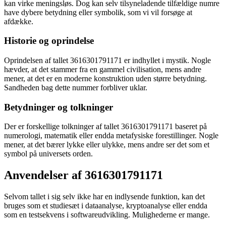
kan virke meningsløs. Dog kan selv tilsyneladende tilfældige numre
have dybere betydning eller symbolik, som vi vil forsøge at
afdække.
Historie og oprindelse
Oprindelsen af tallet 3616301791171 er indhyllet i mystik. Nogle
hævder, at det stammer fra en gammel civilisation, mens andre
mener, at det er en moderne konstruktion uden større betydning.
Sandheden bag dette nummer forbliver uklar.
Betydninger og tolkninger
Der er forskellige tolkninger af tallet 3616301791171 baseret på
numerologi, matematik eller endda metafysiske forestillinger. Nogle
mener, at det bærer lykke eller ulykke, mens andre ser det som et
symbol på universets orden.
Anvendelser af 3616301791171
Selvom tallet i sig selv ikke har en indlysende funktion, kan det
bruges som et studiesæt i dataanalyse, kryptoanalyse eller endda
som en testsekvens i softwareudvikling. Mulighederne er mange.