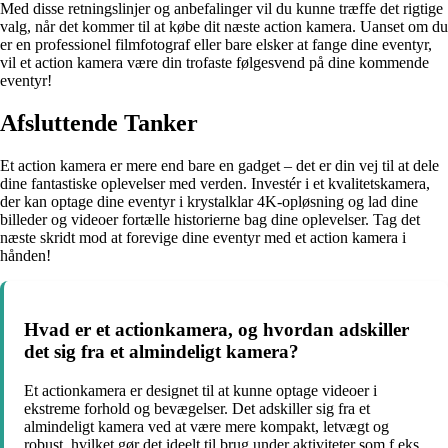
Med disse retningslinjer og anbefalinger vil du kunne træffe det rigtige
valg, når det kommer til at købe dit næste action kamera. Uanset om du
er en professionel filmfotograf eller bare elsker at fange dine eventyr,
vil et action kamera være din trofaste følgesvend på dine kommende
eventyr!
Afsluttende Tanker
Et action kamera er mere end bare en gadget – det er din vej til at dele
dine fantastiske oplevelser med verden. Investér i et kvalitetskamera,
der kan optage dine eventyr i krystalklar 4K-opløsning og lad dine
billeder og videoer fortælle historierne bag dine oplevelser. Tag det
næste skridt mod at forevige dine eventyr med et action kamera i
hånden!
Hvad er et actionkamera, og hvordan adskiller
det sig fra et almindeligt kamera?
Et actionkamera er designet til at kunne optage videoer i
ekstreme forhold og bevægelser. Det adskiller sig fra et
almindeligt kamera ved at være mere kompakt, letvægt og
robust, hvilket gør det ideelt til brug under aktiviteter som f.eks.