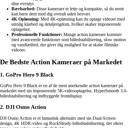
dine eventyr.
Bærbarhed:
Disse kameraer er lette og kompakte, så du nemt
kan bære dem med dig overalt uden besvær.
4K Opløsning:
Med 4K-opløsning kan du optage videoer med
utrolig klarhed og detaljerigdom, hvilket skaber imponerende
optagelser.
Professionelle Funktioner:
Mange action kameraer kommer
med avancerede funktioner som billedstabilisering, slow motion
og vandtæthed, der giver dig mulighed for at skabe filmiske
videoer.
De Bedste Action Kameraer på Markedet
1. GoPro Hero 9 Black
GoPro Hero 9 Black er en af de mest anerkendte action kameraer på
markedet med sin imponerende 5K-videooptagelse, HyperSmooth 3.0-
billedstabilisering og indbyggede frontdisplay.
2. DJI Osmo Action
DJI Osmo Action er et fantastisk alternativ med sin Dual-Screen-
design, 4K HDR-video og RockSteady-billedstabilisering, der sikrer