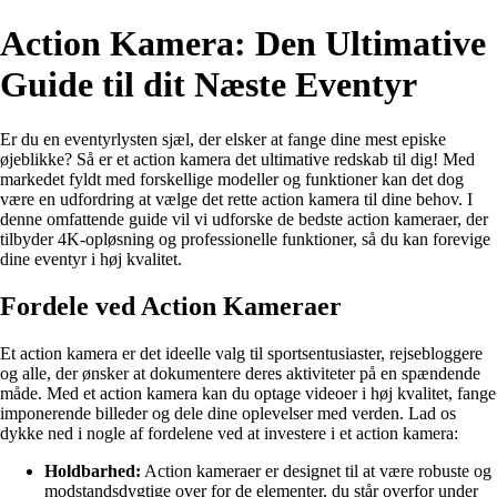
Action Kamera: Den Ultimative
Guide til dit Næste Eventyr
Er du en eventyrlysten sjæl, der elsker at fange dine mest episke
øjeblikke? Så er et action kamera det ultimative redskab til dig! Med
markedet fyldt med forskellige modeller og funktioner kan det dog
være en udfordring at vælge det rette action kamera til dine behov. I
denne omfattende guide vil vi udforske de bedste action kameraer, der
tilbyder 4K-opløsning og professionelle funktioner, så du kan forevige
dine eventyr i høj kvalitet.
Fordele ved Action Kameraer
Et action kamera er det ideelle valg til sportsentusiaster, rejsebloggere
og alle, der ønsker at dokumentere deres aktiviteter på en spændende
måde. Med et action kamera kan du optage videoer i høj kvalitet, fange
imponerende billeder og dele dine oplevelser med verden. Lad os
dykke ned i nogle af fordelene ved at investere i et action kamera:
Holdbarhed:
Action kameraer er designet til at være robuste og
modstandsdygtige over for de elementer, du står overfor under