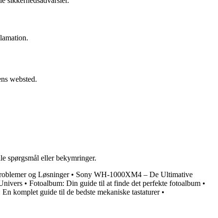
le sikkerhedsadvarsler.
klamation.
ens websted.
lle spørgsmål eller bekymringer.
roblemer og Løsninger
•
Sony WH-1000XM4 – De Ultimative
Univers
•
Fotoalbum: Din guide til at finde det perfekte fotoalbum
•
 En komplet guide til de bedste mekaniske tastaturer
•