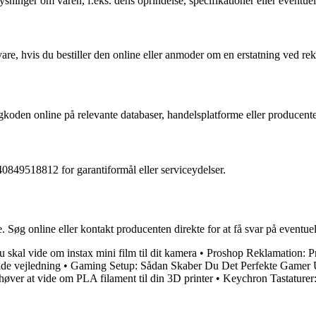
sninger om varen, f.eks. dens oprindelse, specifikationer eller eventuel
re, hvis du bestiller den online eller anmoder om en erstatning ved re
koden online på relevante databaser, handelsplatforme eller producent
0849518812 for garantiformål eller serviceydelser.
Søg online eller kontakt producenten direkte for at få svar på eventue
u skal vide om instax mini film til dit kamera
•
Proshop Reklamation: P
e vejledning
•
Gaming Setup: Sådan Skaber Du Det Perfekte Gamer 
høver at vide om PLA filament til din 3D printer
•
Keychron Tastaturer: