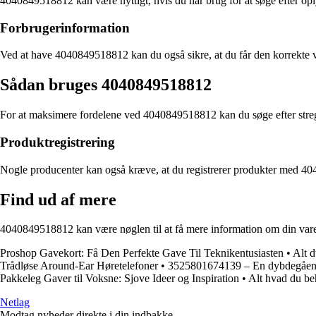
4040849518812 kan være nyttigt, hvis du har brug for at søge efter oply
Forbrugerinformation
Ved at have 4040849518812 kan du også sikre, at du får den korrekte va
Sådan bruges 4040849518812
For at maksimere fordelene ved 4040849518812 kan du søge efter streg
Produktregistrering
Nogle producenter kan også kræve, at du registrerer produkter med 404
Find ud af mere
4040849518812 kan være nøglen til at få mere information om din vare. 
Proshop Gavekort: Få Den Perfekte Gave Til Teknikentusiasten
•
Alt d
Trådløse Around-Ear Høretelefoner
•
3525801674139 – En dybdegåend
Pakkeleg Gaver til Voksne: Sjove Ideer og Inspiration
•
Alt hvad du be
Netlag
Modtag nyheder direkte i din indbakke