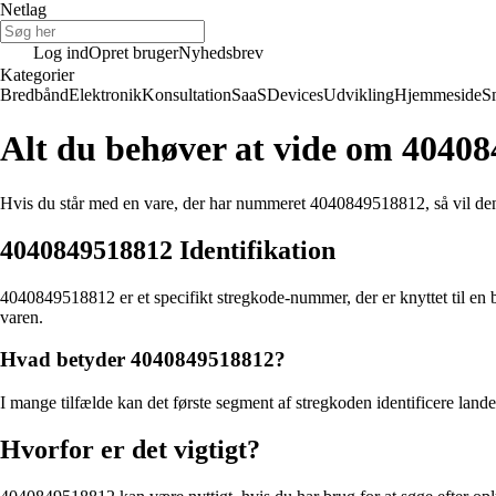
Netlag
Log ind
Opret bruger
Nyhedsbrev
Kategorier
Bredbånd
Elektronik
Konsultation
SaaS
Devices
Udvikling
Hjemmeside
S
Alt du behøver at vide om 4040
Hvis du står med en vare, der har nummeret 4040849518812, så vil denn
4040849518812 Identifikation
4040849518812 er et specifikt stregkode-nummer, der er knyttet til en 
varen.
Hvad betyder 4040849518812?
I mange tilfælde kan det første segment af stregkoden identificere land
Hvorfor er det vigtigt?