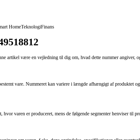
mart Home
Teknologi
Finans
849518812
e artikel være en vejledning til dig om, hvad dette nummer angiver, og
bestemt vare. Nummeret kan variere i længde afhængigt af produktet og 
et, hvor varen er produceret, mens de følgende segmenter henviser til p