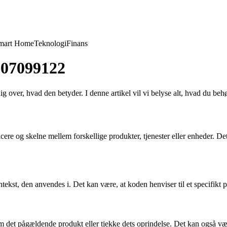
mart Home
Teknologi
Finans
607099122
 over, hvad den betyder. I denne artikel vil vi belyse alt, hvad du be
icere og skelne mellem forskellige produkter, tjenester eller enheder. 
t, den anvendes i. Det kan være, at koden henviser til et specifikt pr
 pågældende produkt eller tjekke dets oprindelse. Det kan også være ny