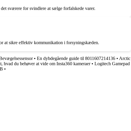
t sværere for svindlere at sælge forfalskede varer.
for at sikre effektiv kommunikation i forsyningskæden.
 Bevægelsessensor
•
En dybdegående guide til 8011607214136
•
Arctic
t, hvad du behøver at vide om Insta360 kameraer
•
Logitech Gamepad
GB
•