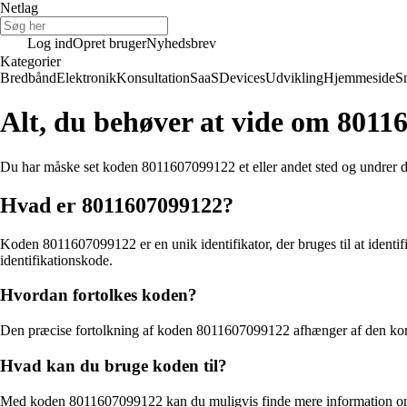
Netlag
Log ind
Opret bruger
Nyhedsbrev
Kategorier
Bredbånd
Elektronik
Konsultation
SaaS
Devices
Udvikling
Hjemmeside
S
Alt, du behøver at vide om 8011
Du har måske set koden 8011607099122 et eller andet sted og undrer dig
Hvad er 8011607099122?
Koden 8011607099122 er en unik identifikator, der bruges til at identif
identifikationskode.
Hvordan fortolkes koden?
Den præcise fortolkning af koden 8011607099122 afhænger af den konteks
Hvad kan du bruge koden til?
Med koden 8011607099122 kan du muligvis finde mere information om det