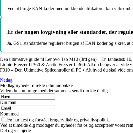
Ved at bruge EAN-koder med unikke identifikatorer kan virksomheder
Er der nogen lovgivning eller standarder, der regu
Ja, GS1-standarderne regulerer brugen af EAN-koder og sikrer, at d
Den ultimative guide til Lenovo Tab M10 (3rd gen) – En fantastisk 10,1
Liquid Freezer II 360 & Arctic Freezer II 360: Alt du behøver at vide
•
F310 – Den Ultimative Spilcontroller til PC
•
Alt hvad du skal vide o
Netlag
Modtag nyheder direkte i din indbakke
Viden du kan bruge med det samme – sendt direkte til dig.
Din mail
Kom med
Jeg har læst og forstået brugervilkår og privatlivspolitik.
Ved at tilmelde dig modtager du nyheder fra os og accepterer vores retn
Del og vis hjerte