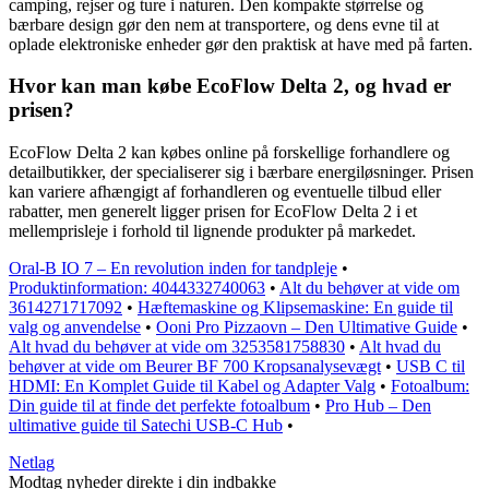
camping, rejser og ture i naturen. Den kompakte størrelse og
bærbare design gør den nem at transportere, og dens evne til at
oplade elektroniske enheder gør den praktisk at have med på farten.
Hvor kan man købe EcoFlow Delta 2, og hvad er
prisen?
EcoFlow Delta 2 kan købes online på forskellige forhandlere og
detailbutikker, der specialiserer sig i bærbare energiløsninger. Prisen
kan variere afhængigt af forhandleren og eventuelle tilbud eller
rabatter, men generelt ligger prisen for EcoFlow Delta 2 i et
mellemprisleje i forhold til lignende produkter på markedet.
Oral-B IO 7 – En revolution inden for tandpleje
•
Produktinformation: 4044332740063
•
Alt du behøver at vide om
3614271717092
•
Hæftemaskine og Klipsemaskine: En guide til
valg og anvendelse
•
Ooni Pro Pizzaovn – Den Ultimative Guide
•
Alt hvad du behøver at vide om 3253581758830
•
Alt hvad du
behøver at vide om Beurer BF 700 Kropsanalysevægt
•
USB C til
HDMI: En Komplet Guide til Kabel og Adapter Valg
•
Fotoalbum:
Din guide til at finde det perfekte fotoalbum
•
Pro Hub – Den
ultimative guide til Satechi USB-C Hub
•
Netlag
Modtag nyheder direkte i din indbakke