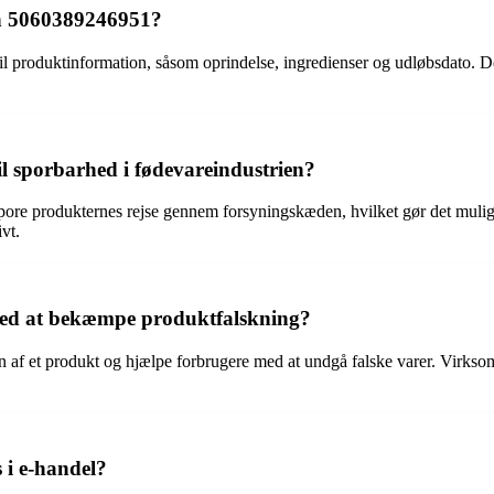
en 5060389246951?
l produktinformation, såsom oprindelse, ingredienser og udløbsdato. D
 sporbarhed i fødevareindustrien?
ore produkternes rejse gennem forsyningskæden, hvilket gør det muligt
vt.
ed at bekæmpe produktfalskning?
n af et produkt og hjælpe forbrugere med at undgå falske varer. Virk
i e-handel?