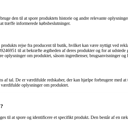
e den til at spore produktets historie og andre relevante oplysninger.
at træffe informerede købsbeslutninger.
odukts rejse fra producent til butik, hvilket kan være nyttigt ved rekla
46951 til at bekræfte ægtheden af deres produkter og for at udstede g
re oplysninger om produktet, såsom ingredienser, brugsanvisninger og 
 af tal. De er værdifulde redskaber, der kan hjælpe forbrugere med at
 værdifulde oplysninger om produktet.
1?
 til at spore og identificere et specifikt produkt. Den består af en ræk