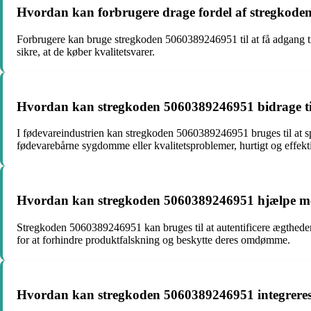
Hvordan kan forbrugere drage fordel af stregkod
Forbrugere kan bruge stregkoden 5060389246951 til at få adgang ti
sikre, at de køber kvalitetsvarer.
Hvordan kan stregkoden 5060389246951 bidrage til
I fødevareindustrien kan stregkoden 5060389246951 bruges til at sp
fødevarebårne sygdomme eller kvalitetsproblemer, hurtigt og effekti
Hvordan kan stregkoden 5060389246951 hjælpe m
Stregkoden 5060389246951 kan bruges til at autentificere ægthede
for at forhindre produktfalskning og beskytte deres omdømme.
Hvordan kan stregkoden 5060389246951 integreres 