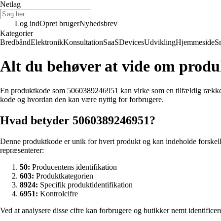
Netlag
Log ind
Opret bruger
Nyhedsbrev
Kategorier
Bredbånd
Elektronik
Konsultation
SaaS
Devices
Udvikling
Hjemmeside
S
Alt du behøver at vide om prod
En produktkode som 5060389246951 kan virke som en tilfældig række ta
kode og hvordan den kan være nyttig for forbrugere.
Hvad betyder 5060389246951?
Denne produktkode er unik for hvert produkt og kan indeholde forskelli
repræsenterer:
50:
Producentens identifikation
603:
Produktkategorien
8924:
Specifik produktidentifikation
6951:
Kontrolcifre
Ved at analysere disse cifre kan forbrugere og butikker nemt identificer