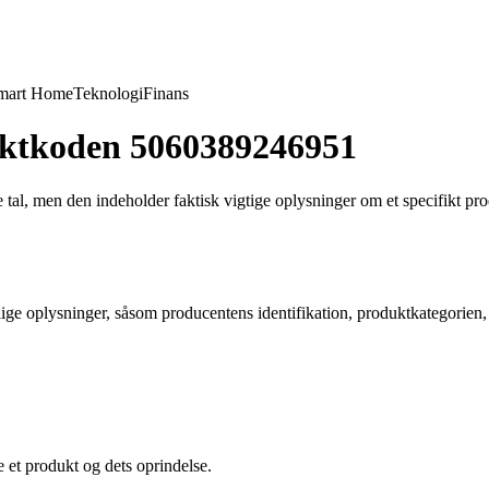
mart Home
Teknologi
Finans
uktkoden 5060389246951
l, men den indeholder faktisk vigtige oplysninger om et specifikt pro
ge oplysninger, såsom producentens identifikation, produktkategorien, 
e et produkt og dets oprindelse.