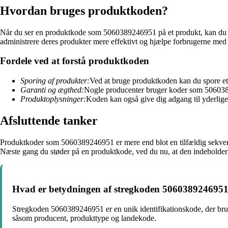
Hvordan bruges produktkoden?
Når du ser en produktkode som 5060389246951 på et produkt, kan du brug
administrere deres produkter mere effektivt og hjælpe forbrugerne med 
Fordele ved at forstå produktkoden
Sporing af produkter:
Ved at bruge produktkoden kan du spore et pr
Garanti og ægthed:
Nogle producenter bruger koder som 50603892
Produktoplysninger:
Koden kan også give dig adgang til yderlige
Afsluttende tanker
Produktkoder som 5060389246951 er mere end blot en tilfældig sekvens
Næste gang du støder på en produktkode, ved du nu, at den indeholder
Hvad er betydningen af stregkoden 506038924695
Stregkoden 5060389246951 er en unik identifikationskode, der bruges
såsom producent, produkttype og landekode.