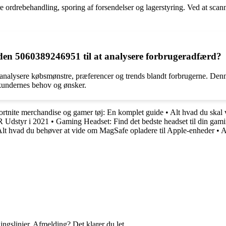
 ordrebehandling, sporing af forsendelser og lagerstyring. Ved at scann
en 5060389246951 til at analysere forbrugeradfærd?
nalysere købsmønstre, præferencer og trends blandt forbrugerne. Denn
kundernes behov og ønsker.
ortnite merchandise og gamer tøj: En komplet guide
•
Alt hvad du skal
R Udstyr i 2021
•
Gaming Headset: Find det bedste headset til din gam
lt hvad du behøver at vide om MagSafe opladere til Apple-enheder
•
A
ingslinjer. Afmelding? Det klarer du let.