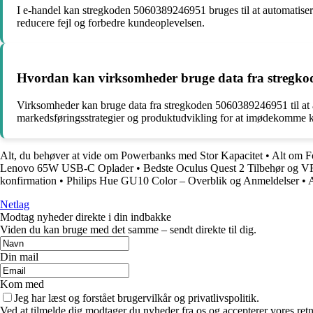
I e-handel kan stregkoden 5060389246951 bruges til at automatisere
reducere fejl og forbedre kundeoplevelsen.
Hvordan kan virksomheder bruge data fra stregkod
Virksomheder kan bruge data fra stregkoden 5060389246951 til at a
markedsføringsstrategier og produktudvikling for at imødekomme 
Alt, du behøver at vide om Powerbanks med Stor Kapacitet
•
Alt om F
Lenovo 65W USB-C Oplader
•
Bedste Oculus Quest 2 Tilbehør og V
konfirmation
•
Philips Hue GU10 Color – Overblik og Anmeldelser
•
A
Netlag
Modtag nyheder direkte i din indbakke
Viden du kan bruge med det samme – sendt direkte til dig.
Din mail
Kom med
Jeg har læst og forstået brugervilkår og privatlivspolitik.
Ved at tilmelde dig modtager du nyheder fra os og accepterer vores retn