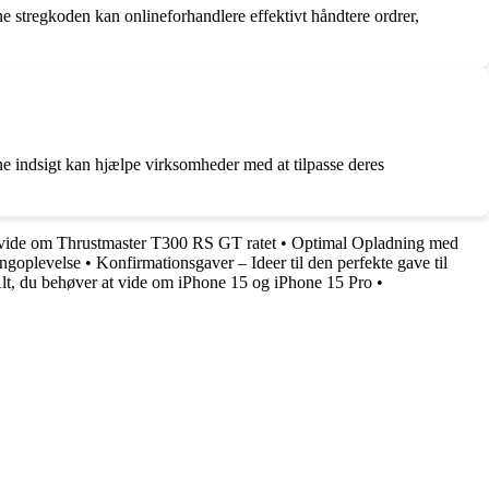
e stregkoden kan onlineforhandlere effektivt håndtere ordrer,
e indsigt kan hjælpe virksomheder med at tilpasse deres
 vide om Thrustmaster T300 RS GT ratet
•
Optimal Opladning med
ingoplevelse
•
Konfirmationsgaver – Ideer til den perfekte gave til
lt, du behøver at vide om iPhone 15 og iPhone 15 Pro
•