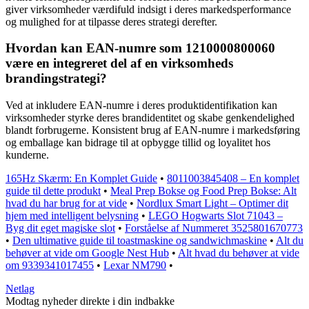
giver virksomheder værdifuld indsigt i deres markedsperformance
og mulighed for at tilpasse deres strategi derefter.
Hvordan kan EAN-numre som 1210000800060
være en integreret del af en virksomheds
brandingstrategi?
Ved at inkludere EAN-numre i deres produktidentifikation kan
virksomheder styrke deres brandidentitet og skabe genkendelighed
blandt forbrugerne. Konsistent brug af EAN-numre i markedsføring
og emballage kan bidrage til at opbygge tillid og loyalitet hos
kunderne.
165Hz Skærm: En Komplet Guide
•
8011003845408 – En komplet
guide til dette produkt
•
Meal Prep Bokse og Food Prep Bokse: Alt
hvad du har brug for at vide
•
Nordlux Smart Light – Optimer dit
hjem med intelligent belysning
•
LEGO Hogwarts Slot 71043 –
Byg dit eget magiske slot
•
Forståelse af Nummeret 3525801670773
•
Den ultimative guide til toastmaskine og sandwichmaskine
•
Alt du
behøver at vide om Google Nest Hub
•
Alt hvad du behøver at vide
om 9339341017455
•
Lexar NM790
•
Netlag
Modtag nyheder direkte i din indbakke