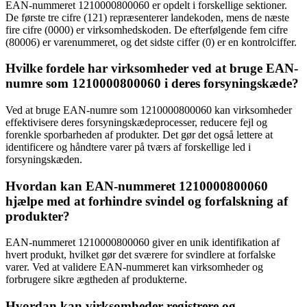
EAN-nummeret 1210000800060 er opdelt i forskellige sektioner.
De første tre cifre (121) repræsenterer landekoden, mens de næste
fire cifre (0000) er virksomhedskoden. De efterfølgende fem cifre
(80006) er varenummeret, og det sidste ciffer (0) er en kontrolciffer.
Hvilke fordele har virksomheder ved at bruge EAN-
numre som 1210000800060 i deres forsyningskæde?
Ved at bruge EAN-numre som 1210000800060 kan virksomheder
effektivisere deres forsyningskædeprocesser, reducere fejl og
forenkle sporbarheden af produkter. Det gør det også lettere at
identificere og håndtere varer på tværs af forskellige led i
forsyningskæden.
Hvordan kan EAN-nummeret 1210000800060
hjælpe med at forhindre svindel og forfalskning af
produkter?
EAN-nummeret 1210000800060 giver en unik identifikation af
hvert produkt, hvilket gør det sværere for svindlere at forfalske
varer. Ved at validere EAN-nummeret kan virksomheder og
forbrugere sikre ægtheden af produkterne.
Hvordan kan virksomheder registrere og