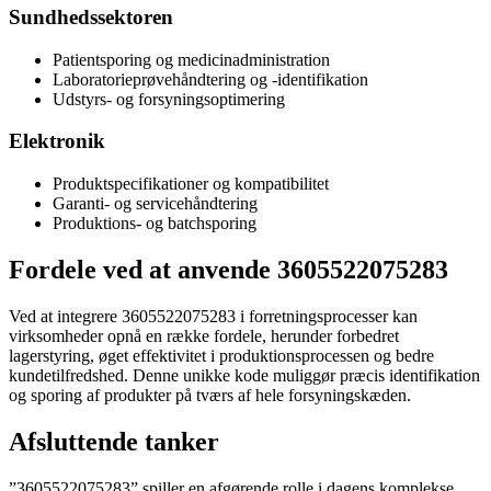
Sundhedssektoren
Patientsporing og medicinadministration
Laboratorieprøvehåndtering og -identifikation
Udstyrs- og forsyningsoptimering
Elektronik
Produktspecifikationer og kompatibilitet
Garanti- og servicehåndtering
Produktions- og batchsporing
Fordele ved at anvende 3605522075283
Ved at integrere 3605522075283 i forretningsprocesser kan
virksomheder opnå en række fordele, herunder forbedret
lagerstyring, øget effektivitet i produktionsprocessen og bedre
kundetilfredshed. Denne unikke kode muliggør præcis identifikation
og sporing af produkter på tværs af hele forsyningskæden.
Afsluttende tanker
”3605522075283” spiller en afgørende rolle i dagens komplekse