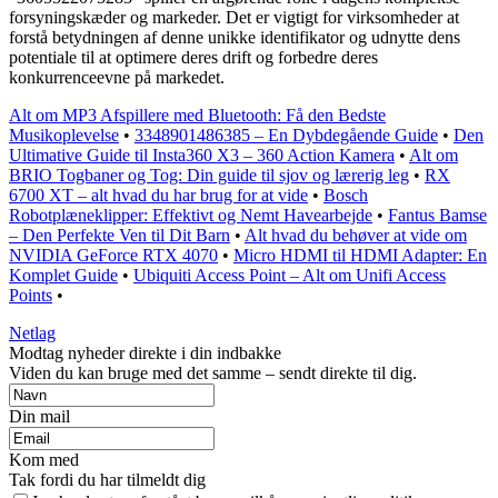
forsyningskæder og markeder. Det er vigtigt for virksomheder at
forstå betydningen af denne unikke identifikator og udnytte dens
potentiale til at optimere deres drift og forbedre deres
konkurrenceevne på markedet.
Alt om MP3 Afspillere med Bluetooth: Få den Bedste
Musikoplevelse
•
3348901486385 – En Dybdegående Guide
•
Den
Ultimative Guide til Insta360 X3 – 360 Action Kamera
•
Alt om
BRIO Togbaner og Tog: Din guide til sjov og lærerig leg
•
RX
6700 XT – alt hvad du har brug for at vide
•
Bosch
Robotplæneklipper: Effektivt og Nemt Havearbejde
•
Fantus Bamse
– Den Perfekte Ven til Dit Barn
•
Alt hvad du behøver at vide om
NVIDIA GeForce RTX 4070
•
Micro HDMI til HDMI Adapter: En
Komplet Guide
•
Ubiquiti Access Point – Alt om Unifi Access
Points
•
Netlag
Modtag nyheder direkte i din indbakke
Viden du kan bruge med det samme – sendt direkte til dig.
Din mail
Kom med
Tak fordi du har tilmeldt dig