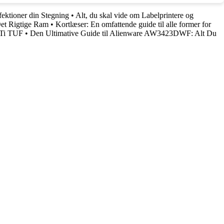
fektioner din Stegning
•
Alt, du skal vide om Labelprintere og
Det Rigtige Ram
•
Kortlæser: En omfattende guide til alle former for
 Ti TUF
•
Den Ultimative Guide til Alienware AW3423DWF: Alt Du