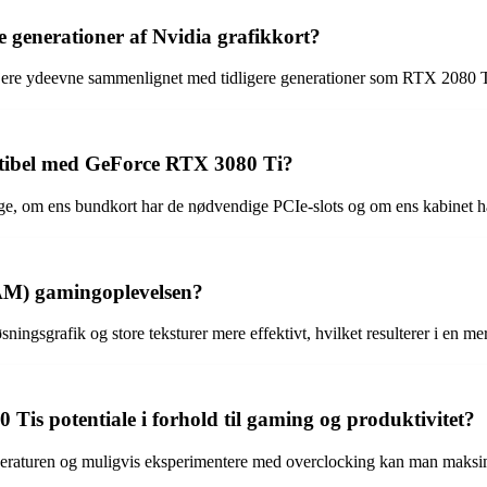
re generationer af Nvidia grafikkort?
øjere ydeevne sammenlignet med tidligere generationer som RTX 2080 T
tibel med GeForce RTX 3080 Ti?
e, om ens bundkort har de nødvendige PCIe-slots og om ens kabinet har t
M) gamingoplevelsen?
afik og store teksturer mere effektivt, hvilket resulterer i en mer
s potentiale i forhold til gaming og produktivitet?
emperaturen og muligvis eksperimentere med overclocking kan man maks