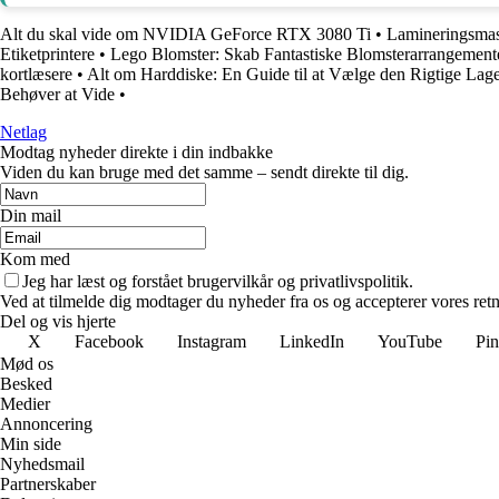
Alt du skal vide om NVIDIA GeForce RTX 3080 Ti
•
Lamineringsmask
Etiketprintere
•
Lego Blomster: Skab Fantastiske Blomsterarrangemen
kortlæsere
•
Alt om Harddiske: En Guide til at Vælge den Rigtige Lag
Behøver at Vide
•
Netlag
Modtag nyheder direkte i din indbakke
Viden du kan bruge med det samme – sendt direkte til dig.
Din mail
Kom med
Jeg har læst og forstået brugervilkår og privatlivspolitik.
Ved at tilmelde dig modtager du nyheder fra os og accepterer vores retn
Del og vis hjerte
X
Facebook
Instagram
LinkedIn
YouTube
Pin
Mød os
Besked
Medier
Annoncering
Min side
Nyhedsmail
Partnerskaber