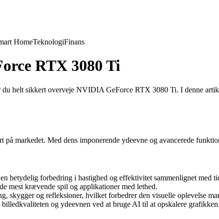
mart Home
Teknologi
Finans
Force RTX 3080 Ti
bør du helt sikkert overveje NVIDIA GeForce RTX 3080 Ti. I denne artikel
 på markedet. Med dens imponerende ydeevne og avancerede funktioner e
n betydelig forbedring i hastighed og effektivitet sammenlignet med tid
st krævende spil og applikationer med lethed.
g, skygger og refleksioner, hvilket forbedrer den visuelle oplevelse ma
lledkvaliteten og ydeevnen ved at bruge AI til at opskalere grafikken