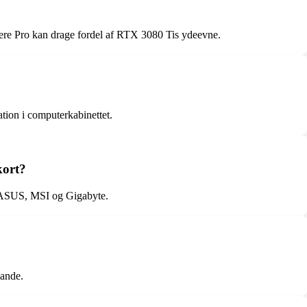
e Pro kan drage fordel af RTX 3080 Tis ydeevne.
ation i computerkabinettet.
kort?
m ASUS, MSI og Gigabyte.
sande.