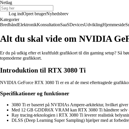
Netlag
Log ind
Opret bruger
Nyhedsbrev
Kategorier
Bredbånd
Elektronik
Konsultation
SaaS
Devices
Udvikling
Hjemmeside
S
Alt du skal vide om NVIDIA Ge
Er du på udkig efter et kraftfuldt grafikkort til din gaming setup? Så 
topmoderne grafikkort.
Introduktion til RTX 3080 Ti
NVIDIA GeForce RTX 3080 Ti er en af de mest eftertragtede grafikkort
Specifikationer og funktioner
3080 Ti er baseret på NVIDIAs Ampere-arkitektur, hvilket giver e
Med 12 GB GDDR6X VRAM kan RTX 3080 Ti håndtere selv de me
Ray tracing-teknologien i RTX 3080 Ti leverer realistisk belysnin
DLSS (Deep Learning Super Sampling) hjælper med at forbedre bi