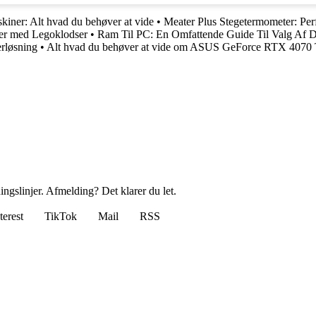
iner: Alt hvad du behøver at vide
•
Meater Plus Stegetermometer: Per
ter med Legoklodser
•
Ram Til PC: En Omfattende Guide Til Valg Af 
erløsning
•
Alt hvad du behøver at vide om ASUS GeForce RTX 4070
ingslinjer. Afmelding? Det klarer du let.
terest
TikTok
Mail
RSS