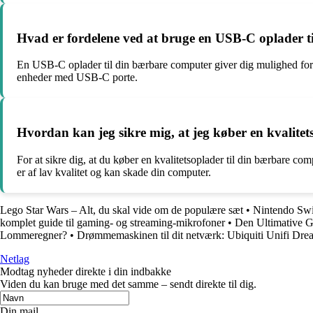
Hvad er fordelene ved at bruge en USB-C oplader 
En USB-C oplader til din bærbare computer giver dig mulighed for hu
enheder med USB-C porte.
Hvordan kan jeg sikre mig, at jeg køber en kvalite
For at sikre dig, at du køber en kvalitetsoplader til din bærbare co
er af lav kvalitet og kan skade din computer.
Lego Star Wars – Alt, du skal vide om de populære sæt
•
Nintendo Swit
komplet guide til gaming- og streaming-mikrofoner
•
Den Ultimative Gu
Lommeregner?
•
Drømmemaskinen til dit netværk: Ubiquiti Unifi D
Netlag
Modtag nyheder direkte i din indbakke
Viden du kan bruge med det samme – sendt direkte til dig.
Din mail