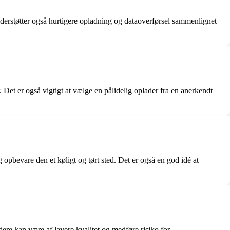
derstøtter også hurtigere opladning og dataoverførsel sammenlignet
 Det er også vigtigt at vælge en pålidelig oplader fra en anerkendt
 opbevare den et køligt og tørt sted. Det er også en god idé at
ere kan være af lavere kvalitet og medføre risiko for