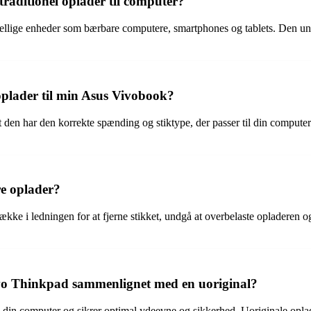
raditionel oplader til computer?
kellige enheder som bærbare computere, smartphones og tablets. Den un
 oplader til min Asus Vivobook?
 den har den korrekte spænding og stiktype, der passer til din computer.
e oplader?
kke i ledningen for at fjerne stikket, undgå at overbelaste opladeren og
novo Thinkpad sammenlignet med en uoriginal?
il din computer og sikrer optimal ydeevne og sikkerhed. Uoriginale oplad