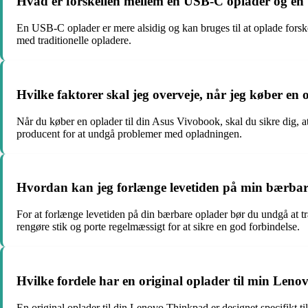
Hvad er forskellen mellem en USB-C oplader og en t
En USB-C oplader er mere alsidig og kan bruges til at oplade fors
med traditionelle opladere.
Hvilke faktorer skal jeg overveje, når jeg køber en
Når du køber en oplader til din Asus Vivobook, skal du sikre dig, at
producent for at undgå problemer med opladningen.
Hvordan kan jeg forlænge levetiden på min bærbar
For at forlænge levetiden på din bærbare oplader bør du undgå at træ
rengøre stik og porte regelmæssigt for at sikre en god forbindelse.
Hvilke fordele har en original oplader til min Le
En original oplader til din Lenovo Thinkpad er designet specifikt t