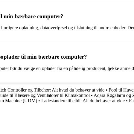
til min bærbare computer?
rtigere opladning, dataoverførsel og tilslutning til andre enheder. Den
tsoplader til min bærbare computer?
mputer bør du vælge en oplader fra en pålidelig producent, tjekke anmelde
ch Controller og Tilbehør: Alt hvad du behøver at vide
•
Pool til Have
ide til Blæsere og Ventilatorer til Klimakontrol
•
Aqara Røgalarm og 
ream Machine (UDM)
•
Ladestandere til elbil: Alt du behøver at vide
•
Fa