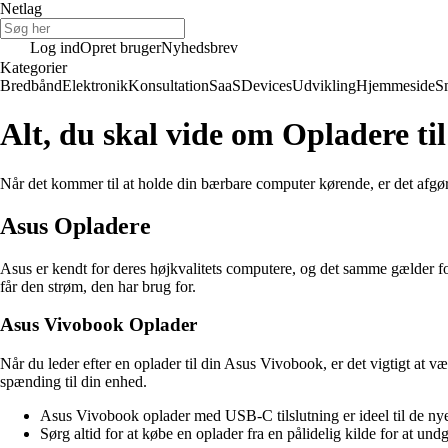
Netlag
Log ind
Opret bruger
Nyhedsbrev
Kategorier
Bredbånd
Elektronik
Konsultation
SaaS
Devices
Udvikling
Hjemmeside
S
Alt, du skal vide om Opladere t
Når det kommer til at holde din bærbare computer kørende, er det afgøre
Asus Opladere
Asus er kendt for deres højkvalitets computere, og det samme gælder fo
får den strøm, den har brug for.
Asus Vivobook Oplader
Når du leder efter en oplader til din Asus Vivobook, er det vigtigt at v
spænding til din enhed.
Asus Vivobook oplader med USB-C tilslutning er ideel til de nye
Sørg altid for at købe en oplader fra en pålidelig kilde for at un