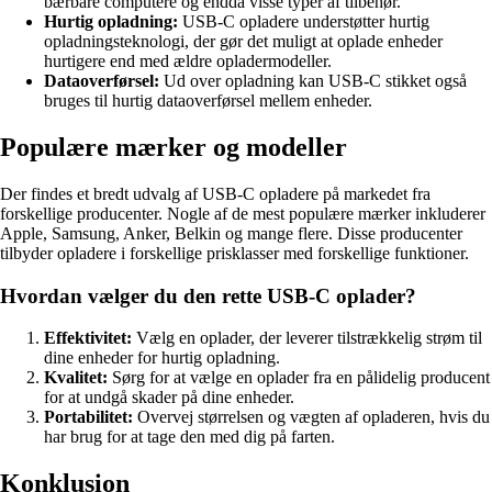
bærbare computere og endda visse typer af tilbehør.
Hurtig opladning:
USB-C opladere understøtter hurtig
opladningsteknologi, der gør det muligt at oplade enheder
hurtigere end med ældre opladermodeller.
Dataoverførsel:
Ud over opladning kan USB-C stikket også
bruges til hurtig dataoverførsel mellem enheder.
Populære mærker og modeller
Der findes et bredt udvalg af USB-C opladere på markedet fra
forskellige producenter. Nogle af de mest populære mærker inkluderer
Apple, Samsung, Anker, Belkin og mange flere. Disse producenter
tilbyder opladere i forskellige prisklasser med forskellige funktioner.
Hvordan vælger du den rette USB-C oplader?
Effektivitet:
Vælg en oplader, der leverer tilstrækkelig strøm til
dine enheder for hurtig opladning.
Kvalitet:
Sørg for at vælge en oplader fra en pålidelig producent
for at undgå skader på dine enheder.
Portabilitet:
Overvej størrelsen og vægten af opladeren, hvis du
har brug for at tage den med dig på farten.
Konklusion