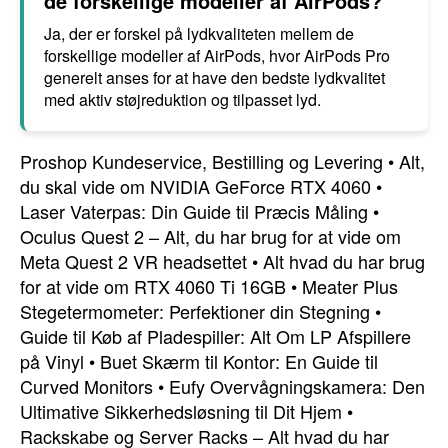
de forskellige modeller af AirPods?
Ja, der er forskel på lydkvaliteten mellem de
forskellige modeller af AirPods, hvor AirPods Pro
generelt anses for at have den bedste lydkvalitet
med aktiv støjreduktion og tilpasset lyd.
Proshop Kundeservice, Bestilling og Levering
•
Alt,
du skal vide om NVIDIA GeForce RTX 4060
•
Laser Vaterpas: Din Guide til Præcis Måling
•
Oculus Quest 2 – Alt, du har brug for at vide om
Meta Quest 2 VR headsettet
•
Alt hvad du har brug
for at vide om RTX 4060 Ti 16GB
•
Meater Plus
Stegetermometer: Perfektioner din Stegning
•
Guide til Køb af Pladespiller: Alt Om LP Afspillere
på Vinyl
•
Buet Skærm til Kontor: En Guide til
Curved Monitors
•
Eufy Overvågningskamera: Den
Ultimative Sikkerhedsløsning til Dit Hjem
•
Rackskabe og Server Racks – Alt hvad du har