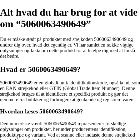
Alt hvad du har brug for at vide
om “5060063490649”
Du er måske stødt på produktet med strejkoden 5060063490649 og
undrer dig over, hvad det egentlig er. Vi har samlet en række vigtige
oplysninger og fakta om dette produkt for at hjælpe dig med at forstå
det bedre.
Hvad er 5060063490649?
5060063490649 er en globalt unik identifikationskode, også kendt som
en EAN-strejkekod eller GTIN (Global Trade Item Number). Denne
strejkekod bruges til at identificere et specifikt produkt og gør det
nemmere for butikker og forbrugere at genkende og registrere varen.
Hvordan læses 5060063490649?
Den numeriske værdi 5060063490649 repræsenterer forskellige
oplysninger om produktet, herunder producentens identifikation,
produkttype og variant. Ved at scanne eller indtaste denne strejkekod