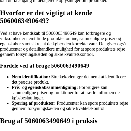
kan du få adgang til detaljerede oplysninger om produktet.
Hvorfor er det vigtigt at kende
5060063490649?
Ved at have kendskab til 5060063490649 kan forbrugere og
virksomheder nemt finde produktet online, sammenligne priser og
egenskaber samt sikre, at de køber den korrekte vare. Det giver også
producenter og detailhandlere mulighed for at spore produktets rejse
gennem forsyningskæden og sikre kvalitetskontrol.
Fordele ved at bruge 5060063490649
Nem identifikation:
Strejkekoden gør det nemt at identificere
det præcise produkt.
Pris- og egenskabsammenligning:
Forbrugere kan
sammenligne priser og funktioner for at træffe informerede
købsbeslutninger.
Sporing af produkter:
Producenter kan spore produktets rejse
gennem forsyningskæden og sikre kvalitetskontrol.
Brug af 5060063490649 i praksis