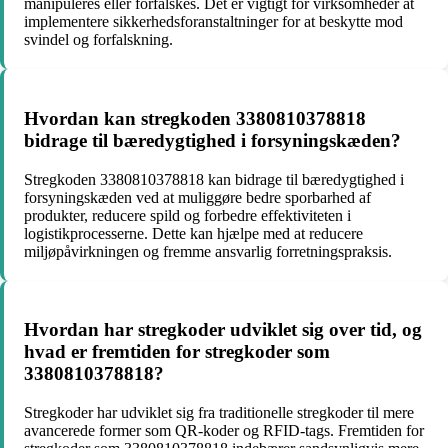
manipuleres eller forfalskes. Det er vigtigt for virksomheder at
implementere sikkerhedsforanstaltninger for at beskytte mod
svindel og forfalskning.
Hvordan kan stregkoden 3380810378818
bidrage til bæredygtighed i forsyningskæden?
Stregkoden 3380810378818 kan bidrage til bæredygtighed i
forsyningskæden ved at muliggøre bedre sporbarhed af
produkter, reducere spild og forbedre effektiviteten i
logistikprocesserne. Dette kan hjælpe med at reducere
miljøpåvirkningen og fremme ansvarlig forretningspraksis.
Hvordan har stregkoder udviklet sig over tid, og
hvad er fremtiden for stregkoder som
3380810378818?
Stregkoder har udviklet sig fra traditionelle stregkoder til mere
avancerede former som QR-koder og RFID-tags. Fremtiden for