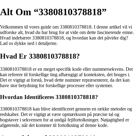
Alt Om “3380810378818”
Velkommen til vores guide om 3380810378818. I denne artikel vil vi
udforske alt, hvad du har brug for at vide om dette fascinerende emne.
Hvad indebærer 3380810378818, og hvordan kan det påvirke dig?
Lad os dykke ned i detaljerne.
Hvad Er 3380810378818?
3380810378818 er en meget specifik kode eller nummersekvens. Det
kan referere til forskellige ting afhængigt af konteksten, det bruges i.
Det er vigtigt at forstå, hvad dette nummer repræsenterer, da det kan
have stor betydning for forskellige processer eller systemer.
Hvordan Identificeres 3380810378818?
3380810378818 kan blive identificeret gennem en række metoder og
redskaber. Det er vigtigt at være opmærksom på præcise tal og
bogstaver i sekvensen for at undgå fejlfortolkninger. Nøjagtighed er
afgørende, når det kommer til fortolkning af denne kode.