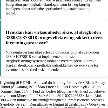
stregkoder som 3380810378818 indebærer sandsynligvis mere
integration med digitale teknologier som IoT og kunstig
intelligens for at forbedre sporbarhed og dataindsamling i
realtid.
Hvordan kan virksomheder sikre, at stregkoden
3380810378818 bruges effektivt og sikkert i deres
forretningsprocesser?
Virksomheder kan sikre effektiv og sikker brug af stregkoden
3380810378818 ved at implementere robuste
stregkodestyringssystemer, uddanne medarbejdere i korrekt
brug af stregkoder, opretholde datasikkerhed og overvåge for
eventuelle sikkerhedsrisici løbende.
Lightning til HDMI – Alt hvad du har brug for at vide
•
Black Friday
Tilbud på Gaming PC: Sådan Finder Du Det Bedste Køb
•
LG 55
Tommer Smart TV – Find det bedste tilbud her
•
Alt hvad du behøver
at vide om Minecraft til PS4
•
Alt om 8011607228782
•
Jabra Link
380 – Den ultimative tilslutningsmulighed til professionelle headset
•
Synology Server – Den ultimative løsning til datalagring
•
Objektiver