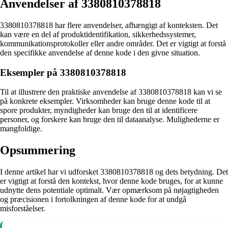
Anvendelser af 3380810378818
3380810378818 har flere anvendelser, afhængigt af konteksten. Det
kan være en del af produktidentifikation, sikkerhedssystemer,
kommunikationsprotokoller eller andre områder. Det er vigtigt at forstå
den specifikke anvendelse af denne kode i den givne situation.
Eksempler på 3380810378818
Til at illustrere den praktiske anvendelse af 3380810378818 kan vi se
på konkrete eksempler. Virksomheder kan bruge denne kode til at
spore produkter, myndigheder kan bruge den til at identificere
personer, og forskere kan bruge den til dataanalyse. Mulighederne er
mangfoldige.
Opsummering
I denne artikel har vi udforsket 3380810378818 og dets betydning. Det
er vigtigt at forstå den kontekst, hvor denne kode bruges, for at kunne
udnytte dens potentiale optimalt. Vær opmærksom på nøjagtigheden
og præcisionen i fortolkningen af denne kode for at undgå
misforståelser.