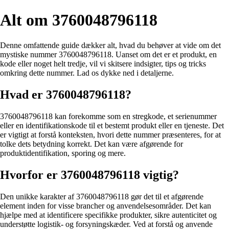
Alt om 3760048796118
Denne omfattende guide dækker alt, hvad du behøver at vide om det
mystiske nummer 3760048796118. Uanset om det er et produkt, en
kode eller noget helt tredje, vil vi skitsere indsigter, tips og tricks
omkring dette nummer. Lad os dykke ned i detaljerne.
Hvad er 3760048796118?
3760048796118 kan forekomme som en stregkode, et serienummer
eller en identifikationskode til et bestemt produkt eller en tjeneste. Det
er vigtigt at forstå konteksten, hvori dette nummer præsenteres, for at
tolke dets betydning korrekt. Det kan være afgørende for
produktidentifikation, sporing og mere.
Hvorfor er 3760048796118 vigtig?
Den unikke karakter af 3760048796118 gør det til et afgørende
element inden for visse brancher og anvendelsesområder. Det kan
hjælpe med at identificere specifikke produkter, sikre autenticitet og
understøtte logistik- og forsyningskæder. Ved at forstå og anvende