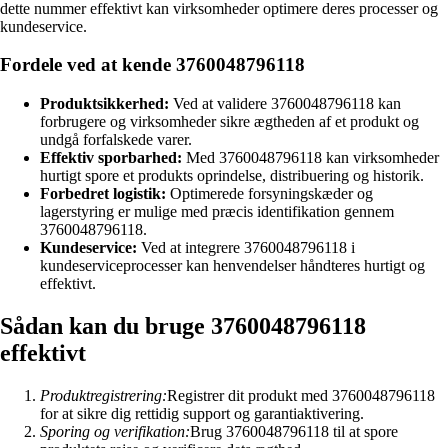
dette nummer effektivt kan virksomheder optimere deres processer og
kundeservice.
Fordele ved at kende 3760048796118
Produktsikkerhed:
Ved at validere 3760048796118 kan
forbrugere og virksomheder sikre ægtheden af et produkt og
undgå forfalskede varer.
Effektiv sporbarhed:
Med 3760048796118 kan virksomheder
hurtigt spore et produkts oprindelse, distribuering og historik.
Forbedret logistik:
Optimerede forsyningskæder og
lagerstyring er mulige med præcis identifikation gennem
3760048796118.
Kundeservice:
Ved at integrere 3760048796118 i
kundeserviceprocesser kan henvendelser håndteres hurtigt og
effektivt.
Sådan kan du bruge 3760048796118
effektivt
Produktregistrering:
Registrer dit produkt med 3760048796118
for at sikre dig rettidig support og garantiaktivering.
Sporing og verifikation:
Brug 3760048796118 til at spore