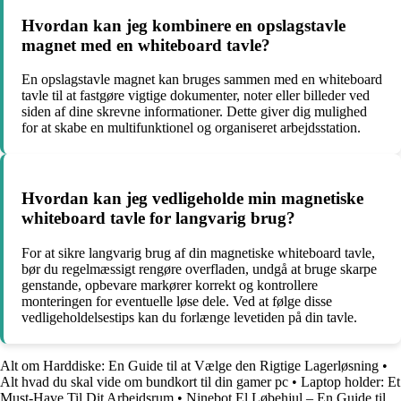
Hvordan kan jeg kombinere en opslagstavle
magnet med en whiteboard tavle?
En opslagstavle magnet kan bruges sammen med en whiteboard
tavle til at fastgøre vigtige dokumenter, noter eller billeder ved
siden af dine skrevne informationer. Dette giver dig mulighed
for at skabe en multifunktionel og organiseret arbejdsstation.
Hvordan kan jeg vedligeholde min magnetiske
whiteboard tavle for langvarig brug?
For at sikre langvarig brug af din magnetiske whiteboard tavle,
bør du regelmæssigt rengøre overfladen, undgå at bruge skarpe
genstande, opbevare markører korrekt og kontrollere
monteringen for eventuelle løse dele. Ved at følge disse
vedligeholdelsestips kan du forlænge levetiden på din tavle.
Alt om Harddiske: En Guide til at Vælge den Rigtige Lagerløsning
•
Alt hvad du skal vide om bundkort til din gamer pc
•
Laptop holder: Et
Must-Have Til Dit Arbejdsrum
•
Ninebot El Løbehjul – En Guide til