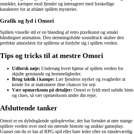
områder, kæmper mod fjender og interagerer med forskellige
karakterer for at afsløre spillets mysterier.
Grafik og lyd i Omori
Spillets visuelle stil er en blanding af retro pixelkunst og smukt
håndtegnet animation. Den stemningsfulde soundtrack skaber den
perfekte atmosfære for spillerne at fordybe sig i spillets verden.
Tips og tricks til at mestre Omori
Udforsk nøje:
Undersøg hvert hjørne af spillets verden for
skjulte genstande og hemmeligheder.
Brug taktik i kampe:
Lær fjendens styrker og svagheder at
kende for at maksimere dine chancer for sejr.
Vær opmærksom på detaljer:
Omori er fyldt med subtile hints
og clues, så vær opmærksom under din rejse.
Afsluttende tanker
Omori er en dybdegående spiloplevelse, der har formået at røre mange
spillere verden over med sin rørende historie og unikke gameplay.
Uanset om du er fan af RPG-spil eller bare leder efter en mindeværdig