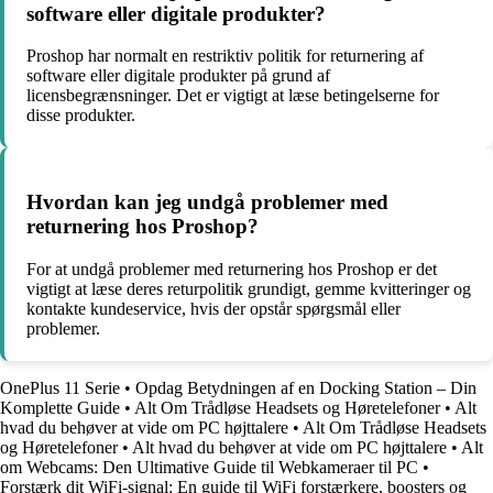
software eller digitale produkter?
Proshop har normalt en restriktiv politik for returnering af
software eller digitale produkter på grund af
licensbegrænsninger. Det er vigtigt at læse betingelserne for
disse produkter.
Hvordan kan jeg undgå problemer med
returnering hos Proshop?
For at undgå problemer med returnering hos Proshop er det
vigtigt at læse deres returpolitik grundigt, gemme kvitteringer og
kontakte kundeservice, hvis der opstår spørgsmål eller
problemer.
OnePlus 11 Serie
•
Opdag Betydningen af en Docking Station – Din
Komplette Guide
•
Alt Om Trådløse Headsets og Høretelefoner
•
Alt
hvad du behøver at vide om PC højttalere
•
Alt Om Trådløse Headsets
og Høretelefoner
•
Alt hvad du behøver at vide om PC højttalere
•
Alt
om Webcams: Den Ultimative Guide til Webkameraer til PC
•
Forstærk dit WiFi-signal: En guide til WiFi forstærkere, boosters og