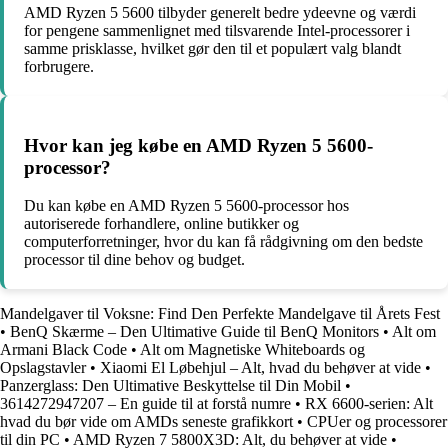
AMD Ryzen 5 5600 tilbyder generelt bedre ydeevne og værdi
for pengene sammenlignet med tilsvarende Intel-processorer i
samme prisklasse, hvilket gør den til et populært valg blandt
forbrugere.
Hvor kan jeg købe en AMD Ryzen 5 5600-
processor?
Du kan købe en AMD Ryzen 5 5600-processor hos
autoriserede forhandlere, online butikker og
computerforretninger, hvor du kan få rådgivning om den bedste
processor til dine behov og budget.
Mandelgaver til Voksne: Find Den Perfekte Mandelgave til Årets Fest
•
BenQ Skærme – Den Ultimative Guide til BenQ Monitors
•
Alt om
Armani Black Code
•
Alt om Magnetiske Whiteboards og
Opslagstavler
•
Xiaomi El Løbehjul – Alt, hvad du behøver at vide
•
Panzerglass: Den Ultimative Beskyttelse til Din Mobil
•
3614272947207 – En guide til at forstå numre
•
RX 6600-serien: Alt
hvad du bør vide om AMDs seneste grafikkort
•
CPUer og processorer
til din PC
•
AMD Ryzen 7 5800X3D: Alt, du behøver at vide
•