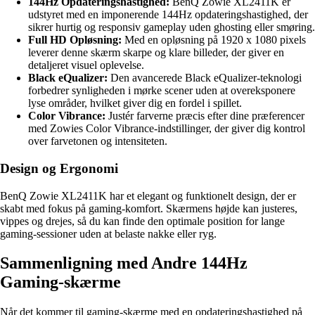
144Hz Opdateringshastighed:
BenQ Zowie XL2411K er
udstyret med en imponerende 144Hz opdateringshastighed, der
sikrer hurtig og responsiv gameplay uden ghosting eller smøring.
Full HD Opløsning:
Med en opløsning på 1920 x 1080 pixels
leverer denne skærm skarpe og klare billeder, der giver en
detaljeret visuel oplevelse.
Black eQualizer:
Den avancerede Black eQualizer-teknologi
forbedrer synligheden i mørke scener uden at overeksponere
lyse områder, hvilket giver dig en fordel i spillet.
Color Vibrance:
Justér farverne præcis efter dine præferencer
med Zowies Color Vibrance-indstillinger, der giver dig kontrol
over farvetonen og intensiteten.
Design og Ergonomi
BenQ Zowie XL2411K har et elegant og funktionelt design, der er
skabt med fokus på gaming-komfort. Skærmens højde kan justeres,
vippes og drejes, så du kan finde den optimale position for lange
gaming-sessioner uden at belaste nakke eller ryg.
Sammenligning med Andre 144Hz
Gaming-skærme
Når det kommer til gaming-skærme med en opdateringshastighed på