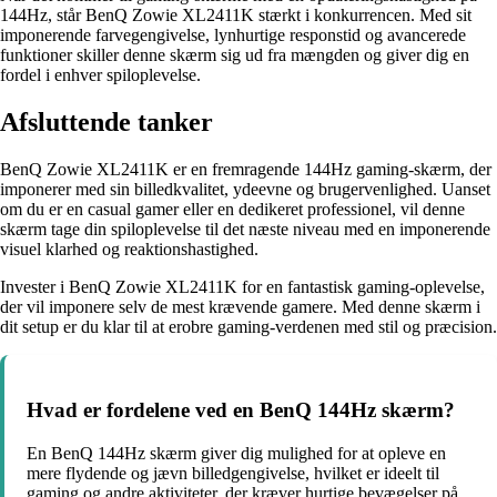
144Hz, står BenQ Zowie XL2411K stærkt i konkurrencen. Med sit
imponerende farvegengivelse, lynhurtige responstid og avancerede
funktioner skiller denne skærm sig ud fra mængden og giver dig en
fordel i enhver spiloplevelse.
Afsluttende tanker
BenQ Zowie XL2411K er en fremragende 144Hz gaming-skærm, der
imponerer med sin billedkvalitet, ydeevne og brugervenlighed. Uanset
om du er en casual gamer eller en dedikeret professionel, vil denne
skærm tage din spiloplevelse til det næste niveau med en imponerende
visuel klarhed og reaktionshastighed.
Invester i BenQ Zowie XL2411K for en fantastisk gaming-oplevelse,
der vil imponere selv de mest krævende gamere. Med denne skærm i
dit setup er du klar til at erobre gaming-verdenen med stil og præcision.
Hvad er fordelene ved en BenQ 144Hz skærm?
En BenQ 144Hz skærm giver dig mulighed for at opleve en
mere flydende og jævn billedgengivelse, hvilket er ideelt til
gaming og andre aktiviteter, der kræver hurtige bevægelser på