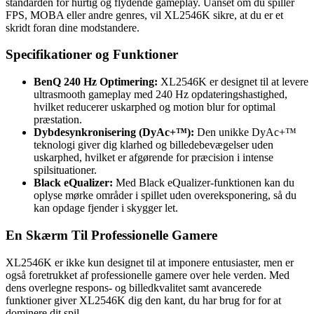
standarden for hurtig og flydende gameplay. Uanset om du spiller
FPS, MOBA eller andre genres, vil XL2546K sikre, at du er et
skridt foran dine modstandere.
Specifikationer og Funktioner
BenQ 240 Hz Optimering:
XL2546K er designet til at levere
ultrasmooth gameplay med 240 Hz opdateringshastighed,
hvilket reducerer uskarphed og motion blur for optimal
præstation.
Dybdesynkronisering (DyAc+™):
Den unikke DyAc+™
teknologi giver dig klarhed og billedebevægelser uden
uskarphed, hvilket er afgørende for præcision i intense
spilsituationer.
Black eQualizer:
Med Black eQualizer-funktionen kan du
oplyse mørke områder i spillet uden overeksponering, så du
kan opdage fjender i skygger let.
En Skærm Til Professionelle Gamere
XL2546K er ikke kun designet til at imponere entusiaster, men er
også foretrukket af professionelle gamere over hele verden. Med
dens overlegne respons- og billedkvalitet samt avancerede
funktioner giver XL2546K dig den kant, du har brug for for at
dominere dit spil.