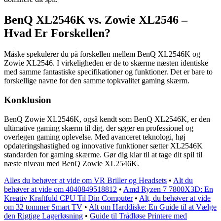
BenQ XL2546K vs. Zowie XL2546 –
Hvad Er Forskellen?
Måske spekulerer du på forskellen mellem BenQ XL2546K og
Zowie XL2546. I virkeligheden er de to skærme næsten identiske
med samme fantastiske specifikationer og funktioner. Det er bare to
forskellige navne for den samme topkvalitet gaming skærm.
Konklusion
BenQ Zowie XL2546K, også kendt som BenQ XL2546K, er den
ultimative gaming skærm til dig, der søger en professionel og
overlegen gaming oplevelse. Med avanceret teknologi, høj
opdateringshastighed og innovative funktioner sætter XL2546K
standarden for gaming skærme. Gør dig klar til at tage dit spil til
næste niveau med BenQ Zowie XL2546K.
Alles du behøver at vide om VR Briller og Headsets
•
Alt du
behøver at vide om 4040849518812
•
Amd Ryzen 7 7800X3D: En
Kreativ Kraftfuld CPU Til Din Computer
•
Alt, du behøver at vide
om 32 tommer Smart TV
•
Alt om Harddiske: En Guide til at Vælge
den Rigtige Lagerløsning
•
Guide til Trådløse Printere med