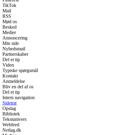
TikTok
Mail
RSS
Mød os
Besked
Medier
Annoncering
Min side
Nyhedsmail
Partnerskaber
Del et tip
Viden
Typiske spørgsmål
Kontakt
Anmeldelse
Bliv en del af os
Del et tip
Intern navigation
Sidetræ
Opslag
Bibliotek
Tekstunivers
Webfeed
Netlag.dk