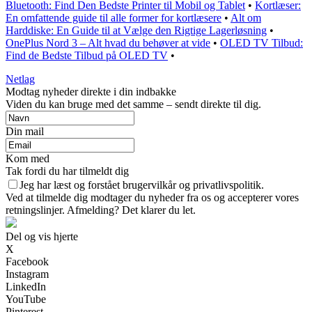
Bluetooth: Find Den Bedste Printer til Mobil og Tablet
•
Kortlæser:
En omfattende guide til alle former for kortlæsere
•
Alt om
Harddiske: En Guide til at Vælge den Rigtige Lagerløsning
•
OnePlus Nord 3 – Alt hvad du behøver at vide
•
OLED TV Tilbud:
Find de Bedste Tilbud på OLED TV
•
Netlag
Modtag nyheder direkte i din indbakke
Viden du kan bruge med det samme – sendt direkte til dig.
Din mail
Kom med
Tak fordi du har tilmeldt dig
Jeg har læst og forstået brugervilkår og privatlivspolitik.
Ved at tilmelde dig modtager du nyheder fra os og accepterer vores
retningslinjer. Afmelding? Det klarer du let.
Del og vis hjerte
X
Facebook
Instagram
LinkedIn
YouTube
Pinterest