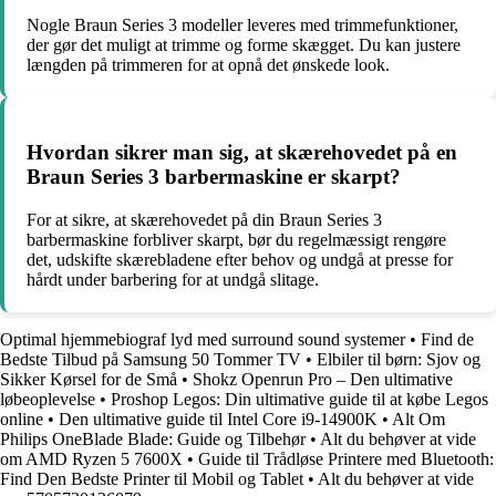
Nogle Braun Series 3 modeller leveres med trimmefunktioner,
der gør det muligt at trimme og forme skægget. Du kan justere
længden på trimmeren for at opnå det ønskede look.
Hvordan sikrer man sig, at skærehovedet på en
Braun Series 3 barbermaskine er skarpt?
For at sikre, at skærehovedet på din Braun Series 3
barbermaskine forbliver skarpt, bør du regelmæssigt rengøre
det, udskifte skærebladene efter behov og undgå at presse for
hårdt under barbering for at undgå slitage.
Optimal hjemmebiograf lyd med surround sound systemer
•
Find de
Bedste Tilbud på Samsung 50 Tommer TV
•
Elbiler til børn: Sjov og
Sikker Kørsel for de Små
•
Shokz Openrun Pro – Den ultimative
løbeoplevelse
•
Proshop Legos: Din ultimative guide til at købe Legos
online
•
Den ultimative guide til Intel Core i9-14900K
•
Alt Om
Philips OneBlade Blade: Guide og Tilbehør
•
Alt du behøver at vide
om AMD Ryzen 5 7600X
•
Guide til Trådløse Printere med Bluetooth:
Find Den Bedste Printer til Mobil og Tablet
•
Alt du behøver at vide