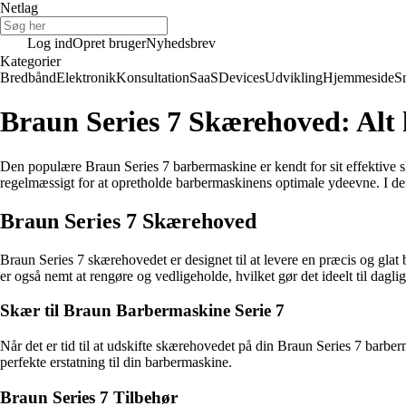
Netlag
Log ind
Opret bruger
Nyhedsbrev
Kategorier
Bredbånd
Elektronik
Konsultation
SaaS
Devices
Udvikling
Hjemmeside
S
Braun Series 7 Skærehoved: Alt 
Den populære Braun Series 7 barbermaskine er kendt for sit effektive sk
regelmæssigt for at opretholde barbermaskinens optimale ydeevne. I den
Braun Series 7 Skærehoved
Braun Series 7 skærehovedet er designet til at levere en præcis og glat
er også nemt at rengøre og vedligeholde, hvilket gør det ideelt til dagli
Skær til Braun Barbermaskine Serie 7
Når det er tid til at udskifte skærehovedet på din Braun Series 7 barber
perfekte erstatning til din barbermaskine.
Braun Series 7 Tilbehør