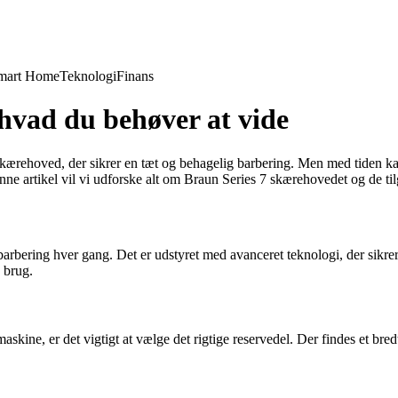
mart Home
Teknologi
Finans
hvad du behøver at vide
ærehoved, der sikrer en tæt og behagelig barbering. Men med tiden kan s
ne artikel vil vi udforske alt om Braun Series 7 skærehovedet og de ti
 barbering hver gang. Det er udstyret med avanceret teknologi, der sikre
g brug.
maskine, er det vigtigt at vælge det rigtige reservedel. Der findes et br