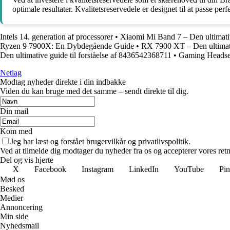
optimale resultater. Kvalitetsreservedele er designet til at passe per
Intels 14. generation af processorer
•
Xiaomi Mi Band 7 – Den ultimativ
Ryzen 9 7900X: En Dybdegående Guide
•
RX 7900 XT – Den ultimat
Den ultimative guide til forståelse af 8436542368711
•
Gaming Headset:
Netlag
Modtag nyheder direkte i din indbakke
Viden du kan bruge med det samme – sendt direkte til dig.
Din mail
Kom med
Jeg har læst og forstået brugervilkår og privatlivspolitik.
Ved at tilmelde dig modtager du nyheder fra os og accepterer vores retn
Del og vis hjerte
X
Facebook
Instagram
LinkedIn
YouTube
Pin
Mød os
Besked
Medier
Annoncering
Min side
Nyhedsmail