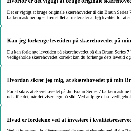
Hvorfor er det vigtigt at bruge originale skærehov
Det er vigtigt at bruge originale skærehoveder til din Braun Series 7
barbermaskiner og er fremstillet af materialer af høj kvalitet for at 
Kan jeg forlænge levetiden på skærehovedet på mi
Du kan forlænge levetiden på skærehovedet på din Braun Series 7 ba
vedligeholde skærehovedet korrekt kan du forlænge dets levetid og
Hvordan sikrer jeg mig, at skærehovedet på min Br
For at sikre, at skærehovedet på din Braun Series 7 barbermaskine fu
udskifte det, når det viser tegn på slid. Ved at følge disse vedligeh
Hvad er fordelene ved at investere i kvalitetsreser
Ved at investere i kvalitetsreservedele som et skærehoved til din 