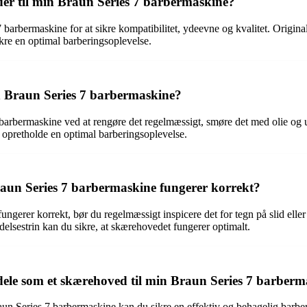
eder til min Braun Series 7 barbermaskine?
 barbermaskine for at sikre kompatibilitet, ydeevne og kvalitet. Original
sikre en optimal barberingsoplevelse.
n Braun Series 7 barbermaskine?
rbermaskine ved at rengøre det regelmæssigt, smøre det med olie og un
 opretholde en optimal barberingsoplevelse.
aun Series 7 barbermaskine fungerer korrekt?
ngerer korrekt, bør du regelmæssigt inspicere det for tegn på slid elle
oldelsestrin kan du sikre, at skærehovedet fungerer optimalt.
vedele som et skærehoved til min Braun Series 7 barber
Braun Series 7 barbermaskine kan du sikre en effektiv og behagelig barb