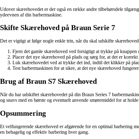
Udover skærehovedet er der også en række andre tilbehørsdele tilgængeli
ydeevnen af din barbermaskine.
Skifte Skærehoved på Braun Serie 7
Det er vigtigt at følge nogle enkle trin, når du skal udskifte skærehove
Fjern det gamle skærehoved ved forsigtigt at trykke på knappen
Placer det nye skærehoved på plads og sørg for, at det er korrekt 
Luk skærehovedet ved at trykke det ind, indtil det klikker på pla
Test barbermaskinen for at sikre, at det nye skærehoved fungerer
Brug af Braun S7 Skærehoved
Når du har udskiftet skærehovedet på din Braun Series 7 barbermaskine,
og snavs med en børste og eventuelt anvende smøremiddel for at holde 
Opsummering
Et velfungerende skærehoved er afgørende for en optimal barbering med 
en behagelig og effektiv barbering hver gang.