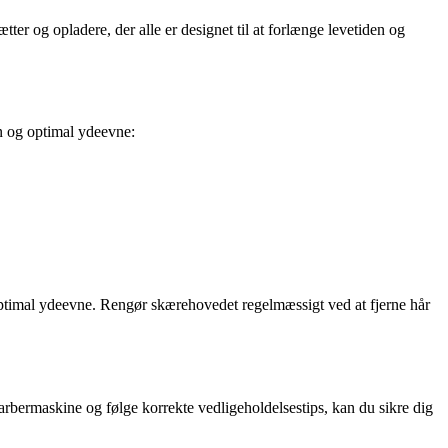
ter og opladere, der alle er designet til at forlænge levetiden og
on og optimal ydeevne:
g optimal ydeevne. Rengør skærehovedet regelmæssigt ved at fjerne hår
rbermaskine og følge korrekte vedligeholdelsestips, kan du sikre dig