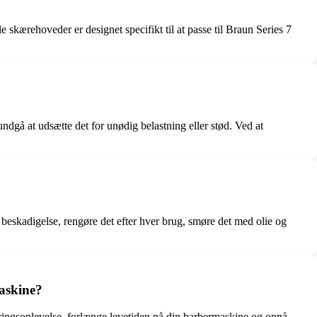
e skærehoveder er designet specifikt til at passe til Braun Series 7
dgå at udsætte det for unødig belastning eller stød. Ved at
r beskadigelse, rengøre det efter hver brug, smøre det med olie og
maskine?
eringsoplevelse, forlænge levetiden på din barbermaskine og opnå