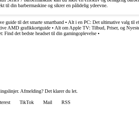
fekt til din barbermaskine og sikrer en pålidelig ydeevne.
e guide til det smarte smartband
•
Alt i en PC: Det ultimative valg til ef
ive AMD grafikkortguide
•
Alt om Apple TV: Tilbud, Priser, og Nyest
 Find det bedste headset til din gamingoplevelse
•
ingslinjer. Afmelding? Det klarer du let.
terest
TikTok
Mail
RSS