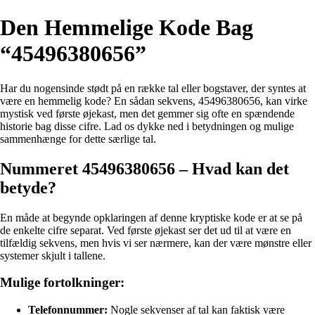
Den Hemmelige Kode Bag
“45496380656”
Har du nogensinde stødt på en række tal eller bogstaver, der syntes at
være en hemmelig kode? En sådan sekvens, 45496380656, kan virke
mystisk ved første øjekast, men det gemmer sig ofte en spændende
historie bag disse cifre. Lad os dykke ned i betydningen og mulige
sammenhænge for dette særlige tal.
Nummeret 45496380656 – Hvad kan det
betyde?
En måde at begynde opklaringen af denne kryptiske kode er at se på
de enkelte cifre separat. Ved første øjekast ser det ud til at være en
tilfældig sekvens, men hvis vi ser nærmere, kan der være mønstre eller
systemer skjult i tallene.
Mulige fortolkninger:
Telefonnummer:
Nogle sekvenser af tal kan faktisk være