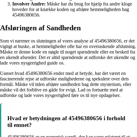
Involver Andre:
Måske har du brug for hjælp fra andre kloge
hoveder for at knække koden og afsløre hemmeligheden bag
45496380656.
Afsløringen af Sandheden
Som vi nærmer os slutningen af vores analyse af 45496380656, er det
vigtigt at huske, at hemmeligheder ofte har en overraskende afslutning.
Måske er denne kode en nøgle til noget spændende eller en besked fra
en ukendt afsender. Det er altid spændende at udforske det ukendte og
lade vores nysgerrighed guide os.
Uanset hvad 45496380656 ender med at betyde, har det været en
fascinerende rejse at udforske mulighederne og spekulere over dets
formål. Måske vil tiden afsløre sandheden bag dette mysterium, eller
måske vil det forblive en gåde for evigt. Lad os fortsætte med at
udforske og lade vores nysgerrighed føre os til nye opdagelser.
Hvad er betydningen af ​​45496380656 i forhold
til emnet?
45496380656 er en numerisk værdi, der kan være relateret til et