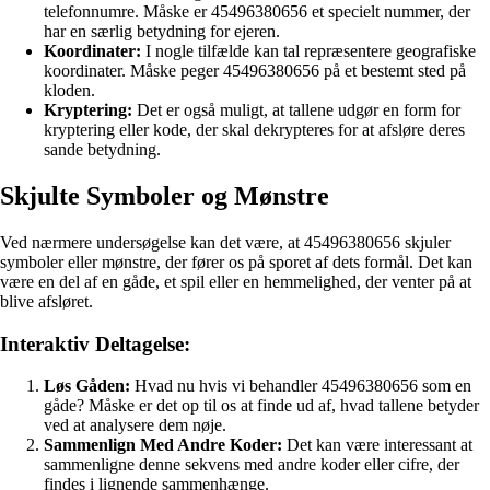
telefonnumre. Måske er 45496380656 et specielt nummer, der
har en særlig betydning for ejeren.
Koordinater:
I nogle tilfælde kan tal repræsentere geografiske
koordinater. Måske peger 45496380656 på et bestemt sted på
kloden.
Kryptering:
Det er også muligt, at tallene udgør en form for
kryptering eller kode, der skal dekrypteres for at afsløre deres
sande betydning.
Skjulte Symboler og Mønstre
Ved nærmere undersøgelse kan det være, at 45496380656 skjuler
symboler eller mønstre, der fører os på sporet af dets formål. Det kan
være en del af en gåde, et spil eller en hemmelighed, der venter på at
blive afsløret.
Interaktiv Deltagelse:
Løs Gåden:
Hvad nu hvis vi behandler 45496380656 som en
gåde? Måske er det op til os at finde ud af, hvad tallene betyder
ved at analysere dem nøje.
Sammenlign Med Andre Koder:
Det kan være interessant at
sammenligne denne sekvens med andre koder eller cifre, der
findes i lignende sammenhænge.