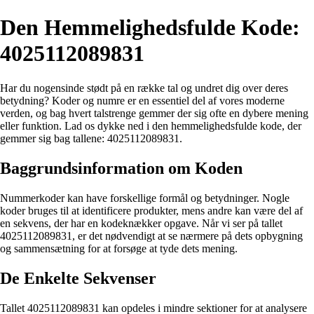
Den Hemmelighedsfulde Kode:
4025112089831
Har du nogensinde stødt på en række tal og undret dig over deres
betydning? Koder og numre er en essentiel del af vores moderne
verden, og bag hvert talstrenge gemmer der sig ofte en dybere mening
eller funktion. Lad os dykke ned i den hemmelighedsfulde kode, der
gemmer sig bag tallene: 4025112089831.
Baggrundsinformation om Koden
Nummerkoder kan have forskellige formål og betydninger. Nogle
koder bruges til at identificere produkter, mens andre kan være del af
en sekvens, der har en kodeknækker opgave. Når vi ser på tallet
4025112089831, er det nødvendigt at se nærmere på dets opbygning
og sammensætning for at forsøge at tyde dets mening.
De Enkelte Sekvenser
Tallet 4025112089831 kan opdeles i mindre sektioner for at analysere