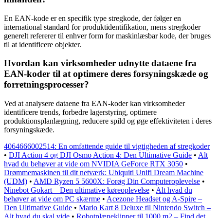
En EAN-kode er en specifik type stregkode, der følger en
international standard for produktidentifikation, mens stregkoder
generelt refererer til enhver form for maskinlæsbar kode, der bruges
til at identificere objekter.
Hvordan kan virksomheder udnytte dataene fra
EAN-koder til at optimere deres forsyningskæde og
forretningsprocesser?
Ved at analysere dataene fra EAN-koder kan virksomheder
identificere trends, forbedre lagerstyring, optimere
produktionsplanlægning, reducere spild og øge effektiviteten i deres
forsyningskæde.
4064666002514: En omfattende guide til vigtigheden af stregkoder
•
DJI Action 4 og DJI Osmo Action 4: Den Ultimative Guide
•
Alt
hvad du behøver at vide om NVIDIA GeForce RTX 3050
•
Drømmemaskinen til dit netværk: Ubiquiti Unifi Dream Machine
(UDM)
•
AMD Ryzen 5 5600X: Forøg Din Computeroplevelse
•
Ninebot Gokart – Den ultimative køreoplevelse
•
Alt hvad du
behøver at vide om PC skærme
•
Acezone Headset og A-Spire –
Den Ultimative Guide
•
Mario Kart 8 Deluxe til Nintendo Switch –
Alt hvad du skal vide
•
Robotplæneklipper til 1000 m2 – Find det