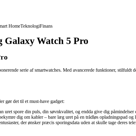
mart Home
Teknologi
Finans
ng Galaxy Watch 5 Pro
Pro
onerende serie af smartwatches. Med avancerede funktioner, stilfuldt d
 gør det til et must-have gadget:
uret spore din puls, din søvnkvalitet, og endda give dig påmindelser om
ymre dig om kabler – bare læg uret på en trådløs opladningspad og l
entusiaster, der ønsker præcis sporingsdata uden at skulle tage deres tel