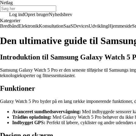
Netlag
Log ind
Opret bruger
Nyhedsbrev
Kategorier
Bredbånd
Elektronik
Konsultation
SaaS
Devices
Udvikling
Hjemmeside
S
Den ultimative guide til Samsu
Introduktion til Samsung Galaxy Watch 5 
Samsung Galaxy Watch 5 Pro er den seneste tilføjelse til Samsungs imp
teknologieksperter og fitnessentusiaster.
Funktioner
Galaxy Watch 5 Pro byder på en lang række imponerende funktioner, der
Avanceret sundhedsovervågning:
Med indbyggede sensorer kan 
Trådløs opladning:
Med Galaxy Watch 5 Pro behøver du ikke bek
Indbygget GPS:
Perfekt til løbere, cyklister og andre udendørs 
Design og skærm