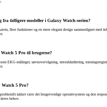
e.
fra tidligere modeller i Galaxy Watch-serien?
ærm, flere funktioner og en mere elegant design sammenlignet med tidl
r.
 Watch 5 Pro til brugerne?
 EKG-målinger, søvnovervågning, stresshåndtering, træningsregistreri
er.
y Watch 5 Pro?
roblemfri takket være det brugervenlige operativsystem og den respo
r deres behov.