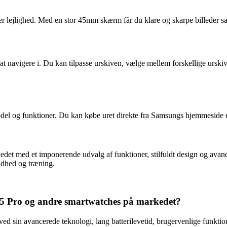
hver lejlighed. Med en stor 45mm skærm får du klare og skarpe billeder 
navigere i. Du kan tilpasse urskiven, vælge mellem forskellige urskiver
el og funktioner. Du kan købe uret direkte fra Samsungs hjemmeside el
et med et imponerende udvalg af funktioner, stilfuldt design og avancer
ndhed og træning.
5 Pro og andre smartwatches på markedet?
d sin avancerede teknologi, lang batterilevetid, brugervenlige funktion