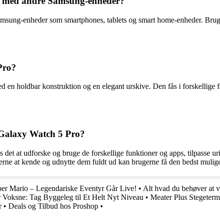
 med andre Samsung-enheder?
msung-enheder som smartphones, tablets og smart home-enheder. Brug
Pro?
en holdbar konstruktion og en elegant urskive. Den fås i forskellige f
Galaxy Watch 5 Pro?
t at udforske og bruge de forskellige funktioner og apps, tilpasse uri
ionerne at kende og udnytte dem fuldt ud kan brugerne få den bedst mulig
er Mario – Legendariske Eventyr Går Live!
•
Alt hvad du behøver at 
 Voksne: Tag Byggeleg til Et Helt Nyt Niveau
•
Meater Plus Stegeterm
r
•
Deals og Tilbud hos Proshop
•