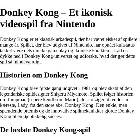
Donkey Kong – Et ikonisk
videospil fra Nintendo
Donkey Kong er et klassisk arkadespil, der har været elsket af spillere i
mange år. Spillet, der blev udgivet af Nintendo, har opnået kultstatus
takket være dets unikke gameplay og ikoniske karakterer. Lad os
dykke ned i Donkey Kong-universet og udforske, hvad der gør dette
spil så mindeværdigt.
Historien om Donkey Kong
Donkey Kong blev første gang udgivet i 1981 og blev skabt af den
legendariske spildesigner Shigeru Miyamoto. Spillet følger historien
om Jumpman (senere kendt som Mario), der forsøger at redde sin
kæreste, Lady, fra den store abe, Donkey Kong. Den enkle, men
spændende præmis og de innovative spilmekanikker gjorde Donkey
Kong til en øjeblikkelig succes.
De bedste Donkey Kong-spil