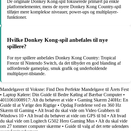
De originale Donkey Kong-spil fokuserede primært på enkle
platformelementer, mens de nyere Donkey Kong Country-spil
tilføjer mere komplekse niveauer, power-ups og multiplayer-
funktioner.
Hvilke Donkey Kong-spil anbefales til nye
spillere?
For nye spillere anbefales Donkey Kong Country: Tropical
Freeze til Nintendo Switch, da det tilbyder en god blanding af
udfordrende gameplay, smuk grafik og underholdende
multiplayer-tilstande.
Mandelgaver til Voksne: Find Den Perfekte Mandelgave til Årets Fest
•
Laptop Kølere: Din Guide til Bedre Køling af Bærbar Computer
•
4011061008917: Alt du behøver at vide
•
Gaming Skærm 240Hz: En
Guide til at Vælge den Rigtige
•
Opdag Fordelene ved en 360 Hz
Skærm til Gaming
•
Alt hvad du skal vide om Video Grabbers til
Windows 10
•
Alt hvad du behøver at vide om GPS til bil
•
Alt hvad
du skal vide om Logitech G502 Hero Gaming Mus
•
Alt du skal vide
om 27 tommer computer skærme
•
Guide til valg af det rette udendørs