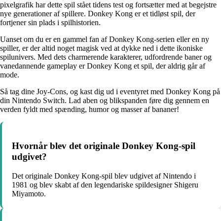
pixelgrafik har dette spil stået tidens test og fortsætter med at begejstre
nye generationer af spillere. Donkey Kong er et tidløst spil, der
fortjener sin plads i spilhistorien.
Uanset om du er en gammel fan af Donkey Kong-serien eller en ny
spiller, er der altid noget magisk ved at dykke ned i dette ikoniske
spilunivers. Med dets charmerende karakterer, udfordrende baner og
vanedannende gameplay er Donkey Kong et spil, der aldrig går af
mode.
Så tag dine Joy-Cons, og kast dig ud i eventyret med Donkey Kong på
din Nintendo Switch. Lad aben og blikspanden føre dig gennem en
verden fyldt med spænding, humor og masser af bananer!
Hvornår blev det originale Donkey Kong-spil
udgivet?
Det originale Donkey Kong-spil blev udgivet af Nintendo i
1981 og blev skabt af den legendariske spildesigner Shigeru
Miyamoto.