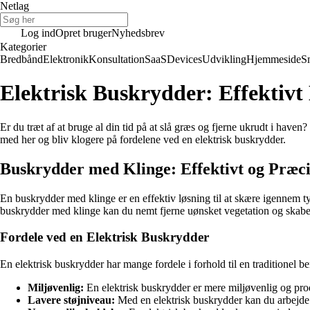
Netlag
Log ind
Opret bruger
Nyhedsbrev
Kategorier
Bredbånd
Elektronik
Konsultation
SaaS
Devices
Udvikling
Hjemmeside
S
Elektrisk Buskrydder: Effektiv
Er du træt af at bruge al din tid på at slå græs og fjerne ukrudt i hav
med her og bliv klogere på fordelene ved en elektrisk buskrydder.
Buskrydder med Klinge: Effektivt og Præci
En buskrydder med klinge er en effektiv løsning til at skære igennem ty
buskrydder med klinge kan du nemt fjerne uønsket vegetation og skabe 
Fordele ved en Elektrisk Buskrydder
En elektrisk buskrydder har mange fordele i forhold til en traditionel 
Miljøvenlig:
En elektrisk buskrydder er mere miljøvenlig og pr
Lavere støjniveau:
Med en elektrisk buskrydder kan du arbejde 