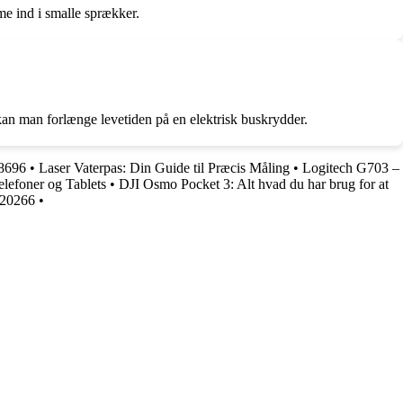
mme ind i smalle sprækker.
kan man forlænge levetiden på en elektrisk buskrydder.
08696
•
Laser Vaterpas: Din Guide til Præcis Måling
•
Logitech G703 –
elefoner og Tablets
•
DJI Osmo Pocket 3: Alt hvad du har brug for at
520266
•