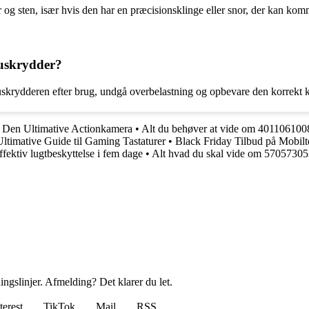
er og sten, især hvis den har en præcisionsklinge eller snor, der kan ko
buskrydder?
uskrydderen efter brug, undgå overbelastning og opbevare den korrekt 
 Den Ultimative Actionkamera
•
Alt du behøver at vide om 40110610
timative Guide til Gaming Tastaturer
•
Black Friday Tilbud på Mobilt
fektiv lugtbeskyttelse i fem dage
•
Alt hvad du skal vide om 5705730
ingslinjer. Afmelding? Det klarer du let.
terest
TikTok
Mail
RSS