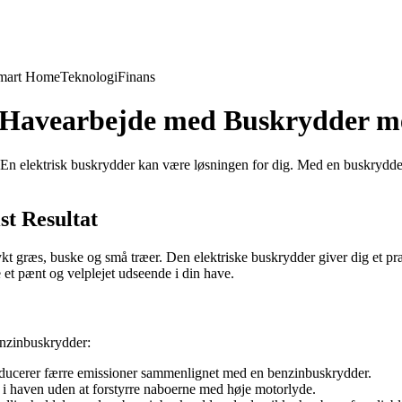
mart Home
Teknologi
Finans
t Havearbejde med Buskrydder m
en? En elektrisk buskrydder kan være løsningen for dig. Med en buskrydd
st Resultat
kt græs, buske og små træer. Den elektriske buskrydder giver dig et præ
et pænt og velplejet udseende i din have.
benzinbuskrydder:
oducerer færre emissioner sammenlignet med en benzinbuskrydder.
i haven uden at forstyrre naboerne med høje motorlyde.