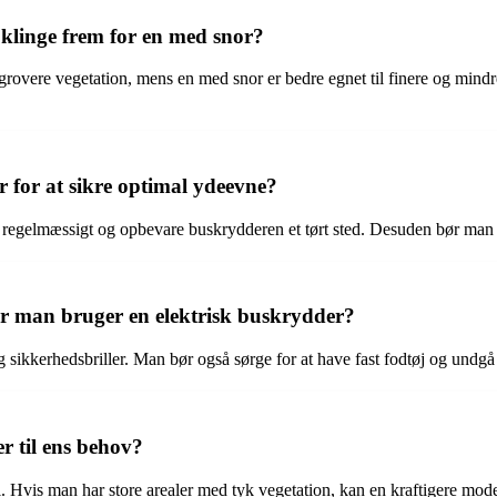
klinge frem for en med snor?
 grovere vegetation, mens en med snor er bedre egnet til finere og min
 for at sikre optimal ydeevne?
 regelmæssigt og opbevare buskrydderen et tørt sted. Desuden bør man t
år man bruger en elektrisk buskrydder?
sikkerhedsbriller. Man bør også sørge for at have fast fodtøj og undgå a
r til ens behov?
 Hvis man har store arealer med tyk vegetation, kan en kraftigere mod