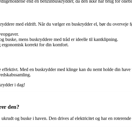
dligeholdelse end en benzinbuskrydder, da den ikke har brug for olieb
ryddere med eldrift. Når du vælger en buskrydder el, bør du overveje f
aveopgaver.
og buske, mens buskryddere med tråd er ideelle til kantklipning.
og ergonomisk korrekt for din komfort.
re effektivt. Med en buskrydder med klinge kan du nemt holde din have ve
veredskabssamling.
krydder i dag!
rer den?
, ukrudt og buske i haven. Den drives af elektricitet og har en roterende