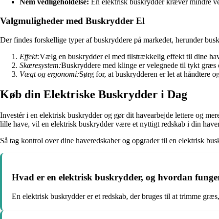
Nem vedligeholdelse:
En elektrisk buskrydder kræver mindre ve
Valgmuligheder med Buskrydder El
Der findes forskellige typer af buskryddere på markedet, herunder busk
Effekt:
Vælg en buskrydder el med tilstrækkelig effekt til dine h
Skæresystem:
Buskryddere med klinge er velegnede til tykt græs 
Vægt og ergonomi:
Sørg for, at buskrydderen er let at håndtere 
Køb din Elektriske Buskrydder i Dag
Investér i en elektrisk buskrydder og gør dit havearbejde lettere og me
lille have, vil en elektrisk buskrydder være et nyttigt redskab i din ha
Så tag kontrol over dine haveredskaber og opgrader til en elektrisk bus
Hvad er en elektrisk buskrydder, og hvordan funge
En elektrisk buskrydder er et redskab, der bruges til at trimme græs