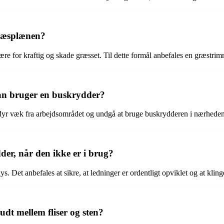
græsplænen?
ære for kraftig og skade græsset. Til dette formål anbefales en græstri
an bruger en buskrydder?
dyr væk fra arbejdsområdet og undgå at bruge buskrydderen i nærheden 
er, når den ikke er i brug?
s. Det anbefales at sikre, at ledninger er ordentligt opviklet og at klin
udt mellem fliser og sten?