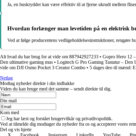
Ja, en buskrydder kan være effektiv til at fjerne ukrudt mellem flis
Hvordan forlænger man levetiden på en elektrisk 
Ved at følge producentens vedligeholdelsesinstruktioner, rengøre b
Alt hvad du har brug for at vide om 887942927233
•
Gopro Hero 12 –
Den ultimative gaming mus
•
Logitech G Pro Gaming Tastatur – Den Ul
vide om DJI Osmo Pocket 3 Creator Combo
•
5 dages deo til mænd: Ef
Netlag
Modtag nyheder direkte i din indbakke
Viden du kan bruge med det samme – sendt direkte til dig.
Din mail
Kom med
Jeg har læst og forstået brugervilkår og privatlivspolitik.
Ved at tilmelde dig modtager du nyheder fra os og accepterer vores retn
Del og vis hjerte
X
Facebook
Instagram
LinkedIn
YouTube
Pin