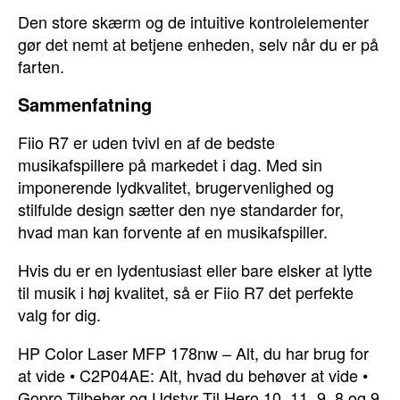
Den store skærm og de intuitive kontrolelementer
gør det nemt at betjene enheden, selv når du er på
farten.
Sammenfatning
Fiio R7 er uden tvivl en af de bedste
musikafspillere på markedet i dag. Med sin
imponerende lydkvalitet, brugervenlighed og
stilfulde design sætter den nye standarder for,
hvad man kan forvente af en musikafspiller.
Hvis du er en lydentusiast eller bare elsker at lytte
til musik i høj kvalitet, så er Fiio R7 det perfekte
valg for dig.
HP Color Laser MFP 178nw – Alt, du har brug for
at vide
•
C2P04AE: Alt, hvad du behøver at vide
•
Gopro Tilbehør og Udstyr Til Hero 10, 11, 9, 8 og 9