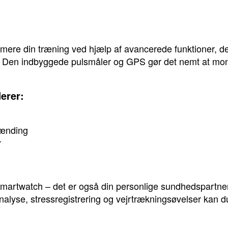
mere din træning ved hjælp af avancerede funktioner, der 
. Den indbyggede pulsmåler og GPS gør det nemt at moni
erer:
rænding
r
t smartwatch – det er også din personlige sundhedspartn
lyse, stressregistrering og vejrtrækningsøvelser kan du