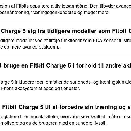
ersion af Fitbits populære aktivitetsarmbånd. Den tilbyder avan
stresshåndtering, træningsgenkendelse og meget mere.
 Charge 5 sig fra tidligere modeller som Fitbit
 tidligere modeller ved at tilføje funktioner som EDA-sensor til st
rre og mere avanceret skærm.
 bruge en Fitbit Charge 5 i forhold til andre a
harge 5 inkluderer den omfattende sundheds- og træningsfunktion
 Fitbits økosystem af apps og tjenester.
itbit Charge 5 til at forbedre sin træning og
 registrere træningsaktiviteter, overvåge søvnkvalitet, måle stre
 motivere og guide brugeren mod en sundere livsstil.