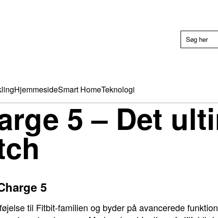
ling
Hjemmeside
Smart Home
Teknologi
arge 5 – Det ult
tch
 Charge 5
føjelse til Fitbit-familien og byder på avancerede funktione