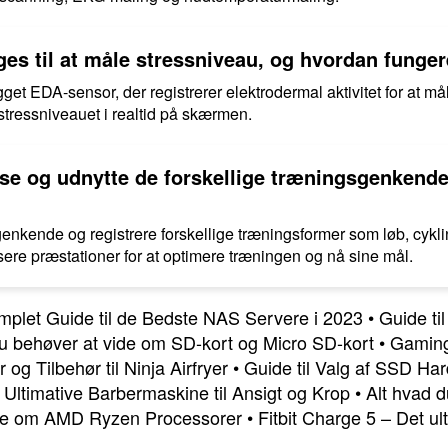
ges til at måle stressniveau, og hvordan funger
gget EDA-sensor, der registrerer elektrodermal aktivitet for at m
tressniveauet i realtid på skærmen.
e og udnytte de forskellige træningsgenkendel
genkende og registrere forskellige træningsformer som løb, cyk
sere præstationer for at optimere træningen og nå sine mål.
mplet Guide til de Bedste NAS Servere i 2023
•
Guide til
du behøver at vide om SD-kort og Micro SD-kort
•
Gaming
r og Tilbehør til Ninja Airfryer
•
Guide til Valg af SSD Ha
Ultimative Barbermaskine til Ansigt og Krop
•
Alt hvad 
vide om AMD Ryzen Processorer
•
Fitbit Charge 5 – Det u