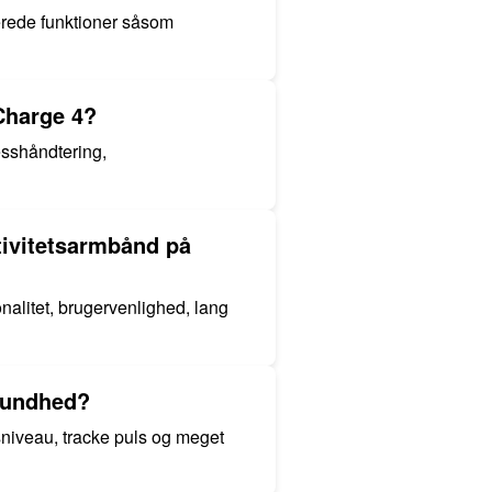
cerede funktioner såsom
 Charge 4?
resshåndtering,
ktivitetsarmbånd på
alitet, brugervenlighed, lang
 sundhed?
ssniveau, tracke puls og meget