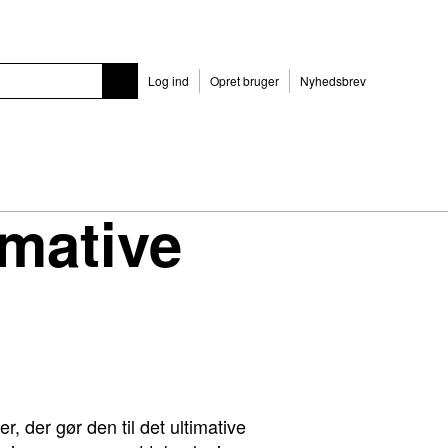
Log ind
Opret bruger
Nyhedsbrev
imative
r, der gør den til det ultimative