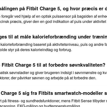
ålingen på Fitbit Charge 5, og hvor præcis er 
5 foregår ved hjælp af en optisk pulssensor på bagsiden af en
nsk præcis, giver den en god indikation af puls under aktivitet 
ges til at måle kalorieforbrænding under træni
 kalorieforbrænding baseret på aktivitetsniveau, puls og andre f
olde styr på deres kalorieindtag og forbrug.
itbit Charge 5 til at forbedre søvnkvaliteten?
matisk søvnstadier og giver brugeren indsigt i søvnmønstre og kv
ktorer, der påvirker søvnen og arbejde på at forbedre den.
t Charge 5 sig fra Fitbits smartwatch-modeller 
rt på fitness- og sundhedsfunktioner, mens Fitbit Sense tilbyd
scanning, EKG-måling og hudtemperaturmåling.