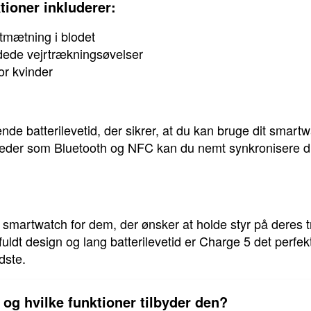
ioner inkluderer:
ltmætning i blodet
dede vejrtrækningsøvelser
or kvinder
nde batterilevetid, der sikrer, at du kan bruge dit sma
eder som Bluetooth og NFC kan du nemt synkronisere din
ve smartwatch for dem, der ønsker at holde styr på deres
fuldt design og lang batterilevetid er Charge 5 det perfe
dste.
 og hvilke funktioner tilbyder den?