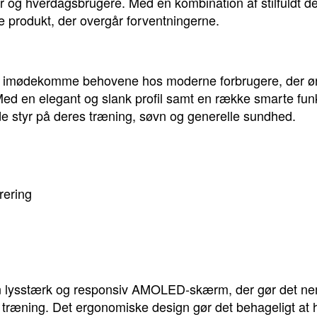
r og hverdagsbrugere. Med en kombination af stilfuldt d
e produkt, der overgår forventningerne.
l at imødekomme behovene hos moderne forbrugere, der ø
. Med en elegant og slank profil samt en række smarte fun
de styr på deres træning, søvn og generelle sundhed.
rering
 lysstærk og responsiv AMOLED-skærm, der gør det nem
in træning. Det ergonomiske design gør det behageligt a