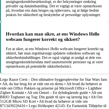
ansigtsgenkendelsesteknologi, er der bekymringer omkring
privatliv og dataindsamling. Det er vigtigt at være opmærksom
på, hvordan ens data bruges og opbevares, og at følge bedste
praksis for sikkerhed og beskyttelse af personlige oplysninger.
Hvordan kan man sikre, at ens Windows Hello
webcam fungerer korrekt og sikkert?
For at sikre, at ens Windows Hello webcam fungerer korrekt og
sikkert, bør man regelmæssigt opdatere enhedens software og
sikkerhedsindstillinger. Det er også vigtigt at undgå at dele ens
ansigtsgenkendelsesdata med uautoriserede personer og at være
opmærksom på potentielle sikkerhedsrisici.
Lego Razor Crest – Den ultimative byggeoplevelse for Star Wars fans
•
Alt, du har brug for at vide om en demo
•
Alt hvad du behøver at
vide om Office Pakken og priserne på Microsoft Office
•
Lightbee
Zigbee Kontakt
•
Alt om Omori – En dybdegående guide
•
Alt om
BRIO Togbaner og Tog: Din guide til sjov og lærerig leg
•
Alt Om
512GB Micro SD Kort
•
Alt hvad du behøver at vide om
8713439226416
•
Lego Helikopter 42145: En Fantastisk Tilføjelse til