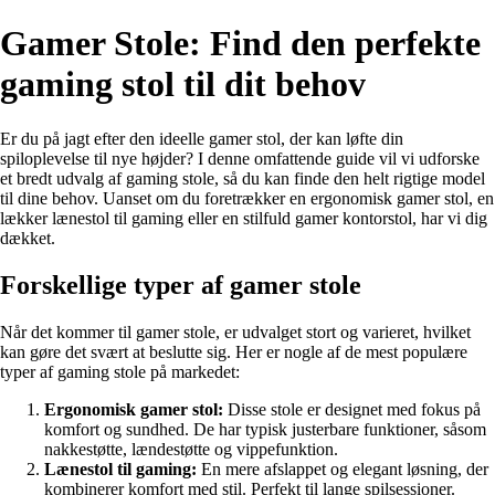
Gamer Stole: Find den perfekte
gaming stol til dit behov
Er du på jagt efter den ideelle gamer stol, der kan løfte din
spiloplevelse til nye højder? I denne omfattende guide vil vi udforske
et bredt udvalg af gaming stole, så du kan finde den helt rigtige model
til dine behov. Uanset om du foretrækker en ergonomisk gamer stol, en
lækker lænestol til gaming eller en stilfuld gamer kontorstol, har vi dig
dækket.
Forskellige typer af gamer stole
Når det kommer til gamer stole, er udvalget stort og varieret, hvilket
kan gøre det svært at beslutte sig. Her er nogle af de mest populære
typer af gaming stole på markedet:
Ergonomisk gamer stol:
Disse stole er designet med fokus på
komfort og sundhed. De har typisk justerbare funktioner, såsom
nakkestøtte, lændestøtte og vippefunktion.
Lænestol til gaming:
En mere afslappet og elegant løsning, der
kombinerer komfort med stil. Perfekt til lange spilsessioner.