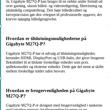
Ja, Gigabyte M27Q-P kan bruges til en række andre formål ud
over gaming, såsom billed- og videoredigering, filmvisning og
almindelig computerbrug. Den høje billedkvalitet og
farvepræcision gør den velegnet til professionelle opgaver, der
kræver nøjagtig billedgengivelse.
Hvordan er tilslutningsmulighederne på
Gigabyte M27Q-P?
Gigabyte M27Q-P har et udvalg af tilslutningsmuligheder,
herunder HDMI, DisplayPort og USB-hubs, der giver brugerne
fleksibilitet til at tilslutte forskellige enheder som pcer,
spillekonsoller og eksterne enheder. Dette gør det nemt at skifte
mellem forskellige kilder uden besvær.
Hvordan er brugervenligheden på Gigabyte
M27Q-P?
Gigabyte M27Q-P er designet med brugervenlighed i tankerne
med intuitive menuer, let tilgængelige knapper og en