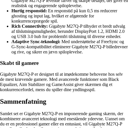
Gigabyte M27Q-P levende farver og skarpe detaljer, der giver en
realistisk og engagerende spiloplevelse.
Hurtig responstid:
En responstid på kun 0,5 ms reducerer
ghosting og input lag, hvilket er afgørende for
konkurrenceprægede spil.
Rich Connectivity:
Gigabyte M27Q-P tilbyder et bredt udvalg
af tilslutningsmuligheder, herunder DisplayPort 1.2, HDMI 2.0
og USB 3.0 hub for problemfri tilslutning til diverse enheder.
Adaptive Sync-teknologi:
Med understøttelse af FreeSync og
G-Sync-kompatibilitet eliminerer Gigabyte M27Q-P billedrevner
og rive, og sikrer en jævn spiloplevelse.
Skabt til gamere
Gigabyte M27Q-P er designet til at imødekomme behovene hos selv
de mest krævende gamere. Med avancerede funktioner som Black
Equalizer, Aim Stabilizer og GameAssist giver skærmen dig et
konkurrencefordel, mens du spiller dine yndlingsspil.
Sammenfatning
Samlet set er Gigabyte M27Q-P en imponerende gaming skærm, der
kombinerer avanceret teknologi med enestående ydeevne. Uanset om
du er en professionel gamer eller en entusiast, vil Gigabyte M27Q-P