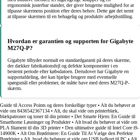
ergonomisk justerbar stander, der giver brugerne mulighed for at
tilpasse skærmens position efter deres behov. Dette gør det nemt
at tilpasse skærmen til en behagelig og produktiv arbejdsstilling.
Hvordan er garantien og supporten for Gigabyte
M27Q-P?
Gigabyte tilbyder normalt en standardgaranti på deres skærme,
der dækker fabrikationsfejl og defekte komponenter i en
bestemt periode efter købsdatoen. Derudover har Gigabyte en
supportafdeling, der kan hjælpe brugere med eventuelle
spørgsmål eller problemer, de måtte have med deres M27Q-P-
skærm.
Guide til Access Points og deres forskellige typer
•
Alt du behøver at
vide om 8436542367134
•
Alt, du skal vide om printerblæk,
blækpatroner og toner til din printer
•
Det Smarte Hjem: En Guide til
Smarthome Løsninger og Produkter
•
Alt hvad du behøver at vide om
PLA filament til din 3D printer
•
Den ultimative guide til Intel Core i9-
14900K
•
Alt Om Brødristere: En Guide Til At Vælge den Perfekte
Brødrister
•
Alt, hvad du behøver at vide om USB lydkort til PC
•
Alt