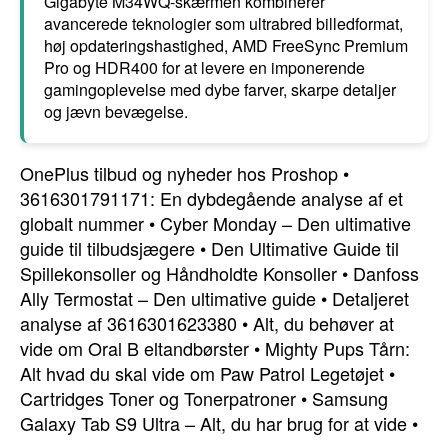
Gigabyte M34WQ-skærmen kombinerer
avancerede teknologier som ultrabred billedformat,
høj opdateringshastighed, AMD FreeSync Premium
Pro og HDR400 for at levere en imponerende
gamingoplevelse med dybe farver, skarpe detaljer
og jævn bevægelse.
OnePlus tilbud og nyheder hos Proshop
•
3616301791171: En dybdegående analyse af et
globalt nummer
•
Cyber Monday – Den ultimative
guide til tilbudsjægere
•
Den Ultimative Guide til
Spillekonsoller og Håndholdte Konsoller
•
Danfoss
Ally Termostat – Den ultimative guide
•
Detaljeret
analyse af 3616301623380
•
Alt, du behøver at
vide om Oral B eltandbørster
•
Mighty Pups Tårn:
Alt hvad du skal vide om Paw Patrol Legetøjet
•
Cartridges Toner og Tonerpatroner
•
Samsung
Galaxy Tab S9 Ultra – Alt, du har brug for at vide
•