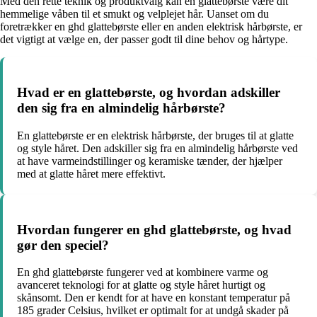
Med den rette teknik og produktvalg kan en glattebørste være dit
hemmelige våben til et smukt og velplejet hår. Uanset om du
foretrækker en ghd glattebørste eller en anden elektrisk hårbørste, er
det vigtigt at vælge en, der passer godt til dine behov og hårtype.
Hvad er en glattebørste, og hvordan adskiller
den sig fra en almindelig hårbørste?
En glattebørste er en elektrisk hårbørste, der bruges til at glatte
og style håret. Den adskiller sig fra en almindelig hårbørste ved
at have varmeindstillinger og keramiske tænder, der hjælper
med at glatte håret mere effektivt.
Hvordan fungerer en ghd glattebørste, og hvad
gør den speciel?
En ghd glattebørste fungerer ved at kombinere varme og
avanceret teknologi for at glatte og style håret hurtigt og
skånsomt. Den er kendt for at have en konstant temperatur på
185 grader Celsius, hvilket er optimalt for at undgå skader på