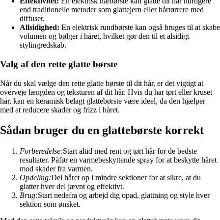
Effektivitet:
En elektrisk hårbørste kan glatte dit hår hurtigere
end traditionelle metoder som glattejern eller hårtørrere med
diffuser.
Allsidighed:
En elektrisk rundbørste kan også bruges til at skabe
volumen og bølger i håret, hvilket gør den til et alsidigt
stylingredskab.
Valg af den rette glatte børste
Når du skal vælge den rette glatte børste til dit hår, er det vigtigt at
overveje længden og teksturen af dit hår. Hvis du har tørt eller kruset
hår, kan en keramisk belagt glattebørste være ideel, da den hjælper
med at reducere skader og frizz i håret.
Sådan bruger du en glattebørste korrekt
Forberedelse:
Start altid med rent og tørt hår for de bedste
resultater. Påfør en varmebeskyttende spray for at beskytte håret
mod skader fra varmen.
Opdeling:
Del håret op i mindre sektioner for at sikre, at du
glatter hver del jævnt og effektivt.
Brug:
Start nedefra og arbejd dig opad, glattning og style hver
sektion som ønsket.