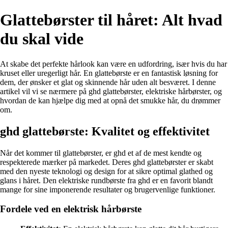
Glattebørster til håret: Alt hvad
du skal vide
At skabe det perfekte hårlook kan være en udfordring, især hvis du har
kruset eller uregerligt hår. En glattebørste er en fantastisk løsning for
dem, der ønsker et glat og skinnende hår uden alt besværet. I denne
artikel vil vi se nærmere på ghd glattebørster, elektriske hårbørster, og
hvordan de kan hjælpe dig med at opnå det smukke hår, du drømmer
om.
ghd glattebørste: Kvalitet og effektivitet
Når det kommer til glattebørster, er ghd et af de mest kendte og
respekterede mærker på markedet. Deres ghd glattebørster er skabt
med den nyeste teknologi og design for at sikre optimal glathed og
glans i håret. Den elektriske rundbørste fra ghd er en favorit blandt
mange for sine imponerende resultater og brugervenlige funktioner.
Fordele ved en elektrisk hårbørste