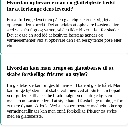
Hvordan opbevarer man en glattebørste bedst
for at forlænge dens levetid?
For at forlænge levetiden på en glattebørste er det vigtigt at
opbevare den korrekt. Det anbefales at opbevare børsten et tørt
sted væk fra fugt og varme, så den ikke bliver udsat for skader.
Det er også en god idé at beskytte børstens tænder og
varmeelementer ved at opbevare den i en beskyttende pose eller
etui.
Hvordan kan man bruge en glattebørste til at
skabe forskellige frisurer og styles?
En glattebørste kan bruges til mere end bare at glatte håret. Man
kan bruge børsten til at skabe volumen ved at børste håret opad
ved rødderne, til at skabe bløde bølger ved at dreje børsten
mens man børster, eller til at style håret i forskellige retninger for
et mere dynamisk look. Ved at eksperimentere med teknikker og
varmeindstillinger kan man opnå forskellige frisurer og styles
med en glattebørste.