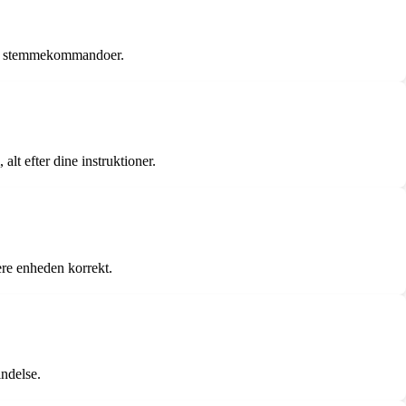
ved stemmekommandoer.
lt efter dine instruktioner.
ere enheden korrekt.
indelse.