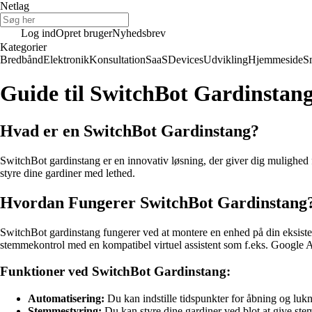
Netlag
Log ind
Opret bruger
Nyhedsbrev
Kategorier
Bredbånd
Elektronik
Konsultation
SaaS
Devices
Udvikling
Hjemmeside
S
Guide til SwitchBot Gardinstan
Hvad er en SwitchBot Gardinstang?
SwitchBot gardinstang er en innovativ løsning, der giver dig mulighed f
styre dine gardiner med lethed.
Hvordan Fungerer SwitchBot Gardinstang
SwitchBot gardinstang fungerer ved at montere en enhed på din eksister
stemmekontrol med en kompatibel virtuel assistent som f.eks. Google A
Funktioner ved SwitchBot Gardinstang:
Automatisering:
Du kan indstille tidspunkter for åbning og lukni
Stemmestyring:
Du kan styre dine gardiner ved blot at give ste