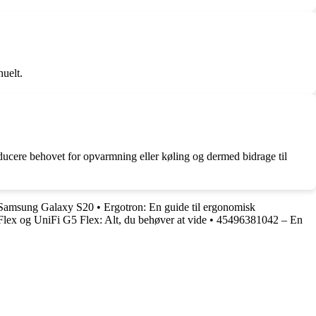
nuelt.
ducere behovet for opvarmning eller køling og dermed bidrage til
m Samsung Galaxy S20
•
Ergotron: En guide til ergonomisk
lex og UniFi G5 Flex: Alt, du behøver at vide
•
45496381042 – En