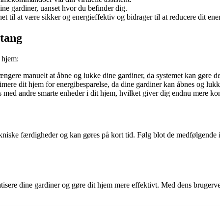
ne gardiner, uanset hvor du befinder dig.
 til at være sikker og energieffektiv og bidrager til at reducere dit ene
stang
t hjem:
gere manuelt at åbne og lukke dine gardiner, da systemet kan gøre det
imere dit hjem for energibesparelse, da dine gardiner kan åbnes og luk
 med andre smarte enheder i dit hjem, hvilket giver dig endnu mere k
niske færdigheder og kan gøres på kort tid. Følg blot de medfølgende i
omatisere dine gardiner og gøre dit hjem mere effektivt. Med dens brug