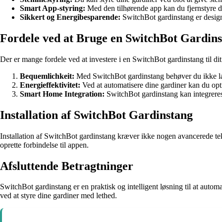
Smart App-styring:
Med den tilhørende app kan du fjernstyre di
Sikkert og Energibesparende:
SwitchBot gardinstang er designet
Fordele ved at Bruge en SwitchBot Gardin
Der er mange fordele ved at investere i en SwitchBot gardinstang til di
Bequemlichkeit:
Med SwitchBot gardinstang behøver du ikke læn
Energieffektivitet:
Ved at automatisere dine gardiner kan du opt
Smart Home Integration:
SwitchBot gardinstang kan integreres
Installation af SwitchBot Gardinstang
Installation af SwitchBot gardinstang kræver ikke nogen avancerede tek
oprette forbindelse til appen.
Afsluttende Betragtninger
SwitchBot gardinstang er en praktisk og intelligent løsning til at aut
ved at styre dine gardiner med lethed.