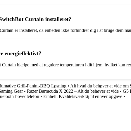
witchBot Curtain installeret?
urtain er installeret, da enheden ikke forhindrer dig i at bruge dem ma
 energieffektivt?
Curtain hjælpe med at regulere temperaturen i dit hjem, hvilket kan re
ltimative Grill-Panini-BBQ Løsning
•
Alt hvad du behøver at vide o
 Gaming Gear
•
Razer Barracuda X 2022 – Alt du behøver at vide
•
G5 F
luetooth-hovedtelefon
•
Einhell: Kvalitetsværktøj til enhver opgave
•