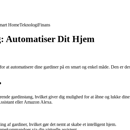
mart Home
Teknologi
Finans
g: Automatiser Dit Hjem
or at automatisere dine gardiner på en smart og enkel måde. Den er desig
?
ende gardinstang, hvilket giver dig mulighed for at åbne og lukke dine
ssistant eller Amazon Alexa.
ng af gardiner, hvilket gør det nemt at skabe et intelligent hjem.
mmekommandoer via din virtuelle assistent.