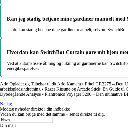
Kan jeg stadig betjene mine gardiner manuelt med S
Ja, du kan stadig betjene dine gardiner manuelt, selvom SwitchBot C
Hvordan kan SwitchBot Curtain gøre mit hjem mere
Ved at automatisere åbning og lukning af gardinerne kan SwitchBot 
energibesparelser.
Arlo Oplader og Tilbehør til dit Arlo Kamera
•
Fritel GR2275 – Den U
arbejdspladsindretning
•
Razer Kitsune og Arcade Stick: En Guide til
Dybdegående Analyse
•
Plantronics Voyager 5200 – Den ultimative B
Netlag
Modtag nyheder direkte i din indbakke
Viden du kan bruge med det samme – sendt direkte til dig.
Din mail