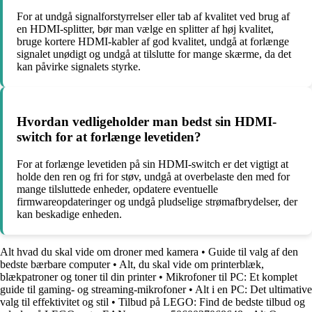
For at undgå signalforstyrrelser eller tab af kvalitet ved brug af
en HDMI-splitter, bør man vælge en splitter af høj kvalitet,
bruge kortere HDMI-kabler af god kvalitet, undgå at forlænge
signalet unødigt og undgå at tilslutte for mange skærme, da det
kan påvirke signalets styrke.
Hvordan vedligeholder man bedst sin HDMI-
switch for at forlænge levetiden?
For at forlænge levetiden på sin HDMI-switch er det vigtigt at
holde den ren og fri for støv, undgå at overbelaste den med for
mange tilsluttede enheder, opdatere eventuelle
firmwareopdateringer og undgå pludselige strømafbrydelser, der
kan beskadige enheden.
Alt hvad du skal vide om droner med kamera
•
Guide til valg af den
bedste bærbare computer
•
Alt, du skal vide om printerblæk,
blækpatroner og toner til din printer
•
Mikrofoner til PC: Et komplet
guide til gaming- og streaming-mikrofoner
•
Alt i en PC: Det ultimative
valg til effektivitet og stil
•
Tilbud på LEGO: Find de bedste tilbud og