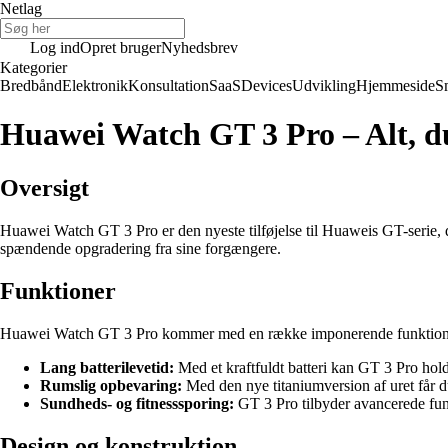
Netlag
Log ind
Opret bruger
Nyhedsbrev
Kategorier
Bredbånd
Elektronik
Konsultation
SaaS
Devices
Udvikling
Hjemmeside
S
Huawei Watch GT 3 Pro – Alt, du
Oversigt
Huawei Watch GT 3 Pro er den nyeste tilføjelse til Huaweis GT-serie, d
spændende opgradering fra sine forgængere.
Funktioner
Huawei Watch GT 3 Pro kommer med en række imponerende funktioner, d
Lang batterilevetid:
Med et kraftfuldt batteri kan GT 3 Pro holde 
Rumslig opbevaring:
Med den nye titaniumversion af uret får du e
Sundheds- og fitnesssporing:
GT 3 Pro tilbyder avancerede funkt
Design og konstruktion