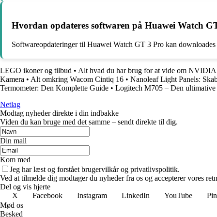
Hvordan opdateres softwaren på Huawei Watch G
Softwareopdateringer til Huawei Watch GT 3 Pro kan downloades og i
LEGO ikoner og tilbud
•
Alt hvad du har brug for at vide om NVID
Kamera
•
Alt omkring Wacom Cintiq 16
•
Nanoleaf Light Panels: Ska
Termometer: Den Komplette Guide
•
Logitech M705 – Den ultimative 
Netlag
Modtag nyheder direkte i din indbakke
Viden du kan bruge med det samme – sendt direkte til dig.
Din mail
Kom med
Jeg har læst og forstået brugervilkår og privatlivspolitik.
Ved at tilmelde dig modtager du nyheder fra os og accepterer vores retn
Del og vis hjerte
X
Facebook
Instagram
LinkedIn
YouTube
Pin
Mød os
Besked