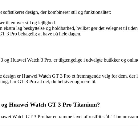
fistikeret design, der kombinerer stil og funktionalitet:
r til enhver stil og lejlighed.
en ekstra lag beskyttelse og holdbarhed, hvilket gør det velegnet til uden
GT 3 Pro behagelig at have på hele dagen.
 Huawei Watch 3 Pro, er tilgængelige i udvalgte butikker og online p
de design er Huawei Watch GT 3 Pro et fremragende valg for dem, der le
sning, har GT 3 Pro alt det, du behøver og mere til.
o og Huawei Watch GT 3 Pro Titanium?
i Watch GT 3 Pro har en ramme lavet af rustfrit stål. Titaniumsramme