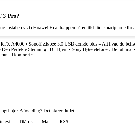
T 3 Pro?
nstalleres via Huawei Health-appen på en tilsluttet smartphone for at s
IA RTX A4000
•
Sonoff Zigbee 3.0 USB dongle plus – Alt hvad du behøv
b Den Perfekte Stemning i Dit Hjem
•
Sony Høretelefoner: Det ultimativ
mus til kontoret
•
ingslinjer. Afmelding? Det klarer du let.
terest
TikTok
Mail
RSS