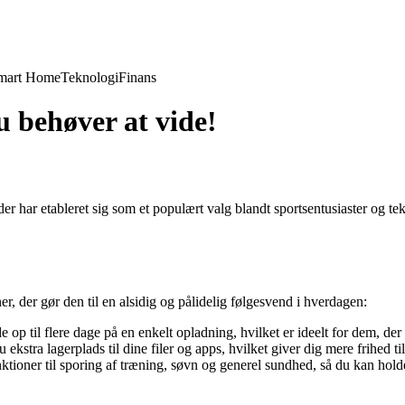
mart Home
Teknologi
Finans
 behøver at vide!
er har etableret sig som et populært valg blandt sportsentusiaster og t
er gør den til en alsidig og pålidelig følgesvend i hverdagen:
op til flere dage på en enkelt opladning, hvilket er ideelt for dem, der e
kstra lagerplads til dine filer og apps, hvilket giver dig mere frihed til 
ioner til sporing af træning, søvn og generel sundhed, så du kan holde 