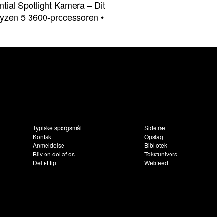
ntial Spotlight Kamera – Dit
yzen 5 3600-processoren
•
Typiske spørgsmål
Sidetræ
Kontakt
Opslag
Anmeldelse
Bibliotek
Bliv en del af os
Tekstunivers
Del et tip
Webfeed