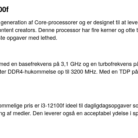
00f
. generation af Core-processorer og er designet til at lev
ent creators. Denne processor har fire kerner og otte tr
ste opgaver med lethed.
 med en basefrekvens på 3,1 GHz og en turbofrekvens på
tter DDR4-hukommelse op til 3200 MHz. Med en TDP på 
ommelige pris er i3-12100f ideel til dagligdagsopgaver 
g af medier. Den leverer også en acceptabel ydelse i sp