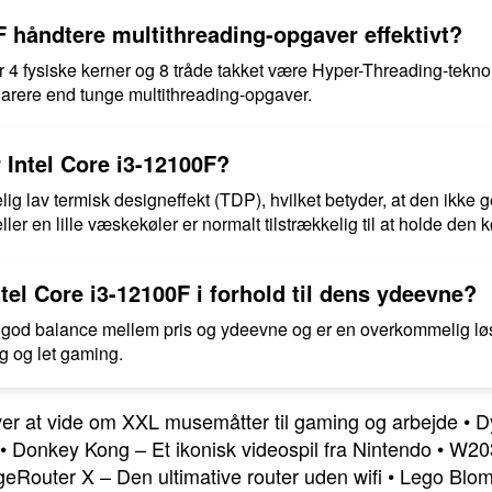
F håndtere multithreading-opgaver effektivt?
4 fysiske kerner og 8 tråde takket være Hyper-Threading-teknolo
arere end tunge multithreading-opgaver.
 Intel Core i3-12100F?
lig lav termisk designeffekt (TDP), hvilket betyder, at den ikk
eller en lille væskekøler er normalt tilstrækkelig til at holde den k
tel Core i3-12100F i forhold til dens ydeevne?
n god balance mellem pris og ydeevne og er en overkommelig løs
ug og let gaming.
er at vide om XXL musemåtter til gaming og arbejde
•
D
•
Donkey Kong – Et ikonisk videospil fra Nintendo
•
W203
geRouter X – Den ultimative router uden wifi
•
Lego Bloms