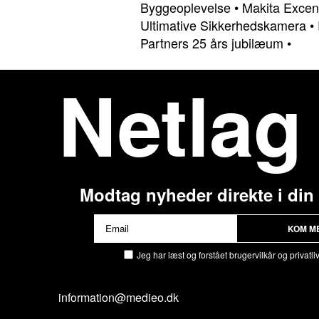
Byggeoplevelse
•
Makita Excen
Ultimative Sikkerhedskamera
•
Partners 25 års jubilæum
•
Netlag
Modtag nyheder direkte i din
KOM M
Jeg har læst og forstået brugervilkår og privatliv
information@medieo.dk