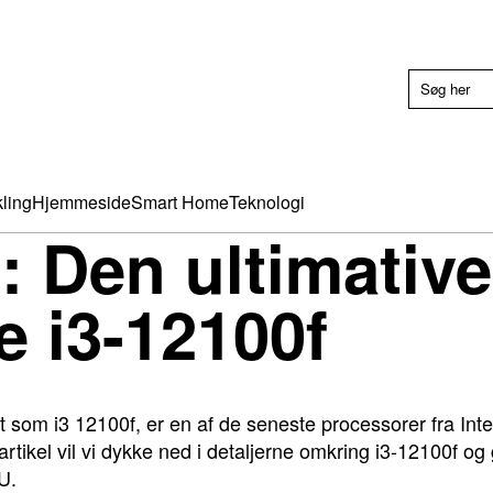
ling
Hjemmeside
Smart Home
Teknologi
: Den ultimative
e i3-12100f
t som i3 12100f, er en af de seneste processorer fra Inte
rtikel vil vi dykke ned i detaljerne omkring i3-12100f og g
U.