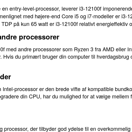
 en entry-level-processor, leverer i3-12100f imponerend
nlignet med højere-end Core i5 og i7-modeller er i3-121
TDP på kun 65 watt er i3-12100f relativt energieffektiv
ndre processorer
 med andre processorer som Ryzen 3 fra AMD eller Intel 
. Hvis du primært bruger din computer til hverdagsbrug 
der
n Intel-processor er den brede vifte af kompatible bundk
pgradere din CPU, har du mulighed for at vælge mellem fle
dig processor, der tilbyder god ydelse til en overkommeli