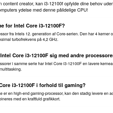
n content creator, kan i3-12100f opfylde dine behov ude
computers ydelse med denne pålidelige CPU!
ne for Intel Core i3-12100F?
ssor fra Intels 12. generation af Core-serien. Den har 4 kerner
simal turbofrekvens på 4,2 GHz.
ntel Core i3-12100F sig med andre processore
rer i samme serie har Intel Core i3-12100F en lavere kerneant
multitasking.
 Core i3-12100F i forhold til gaming?
ke er en high-end gaming-processor, kan den stadig levere en 
neres med en kraftfuld grafikkort.