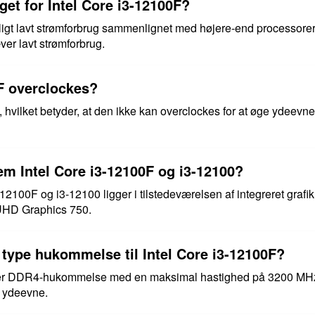
et for Intel Core i3-12100F?
ligt lavt strømforbrug sammenlignet med højere-end processorer,
ver lavt strømforbrug.
0F overclockes?
, hvilket betyder, at den ikke kan overclockes for at øge ydeevne
em Intel Core i3-12100F og i3-12100?
12100F og i3-12100 ligger i tilstedeværelsen af integreret grafik
 UHD Graphics 750.
 type hukommelse til Intel Core i3-12100F?
tter DDR4-hukommelse med en maksimal hastighed på 3200 MHz. 
 ydeevne.