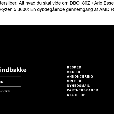
tersliber: Alt hvad du skal vide om DBO180Z
•
Arlo Esse
Ryzen 5 3600: En dybdegående gennemgang af AMD R
BESKED
 indbakke
MEDIER
ANNONCERING
MIN SIDE
ED
NYHEDSMAIL
PARTNERSKABER
spolitik.
DEL ET TIP