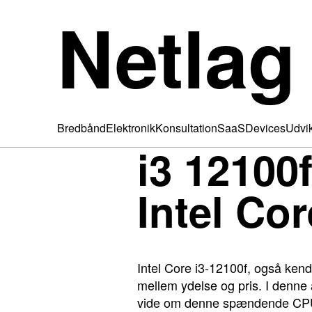
Netlag
Bredbånd
Elektronik
Konsultation
SaaS
Devices
Udvik
i3 12100f
Intel Cor
Intel Core i3-12100f, også kend
mellem ydelse og pris. I denne a
vide om denne spændende CP