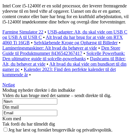
Intel Core i5-12400f er en solid processor, der leverer fremragende
ydeevne til en bred vifte af opgaver. Uanset om du er en gamer,
content creator eller bare har brug for en kraftfuld arbejdsstation, vil
i5-12400f imødekomme dine behov og overgå dine forventninger.
Farming Simulator 22
•
USB-adapter: Alt, du skal vide om USB C
og USB A til USB C
•
Alt hvad du har brug for at vide om RTX
4060 Ti 16GB
•
Selvklæbende Kroge og Ophæng til Billeder
•
Lamineringsmaskiner: Alt hvad du behøver at vide
•
Den Store
Guide til Produktnummer 8436542367417
•
Solcelle Powerbank:
Den ultimative guide til solcelle-powerbanks
•
Dashcams til Biler:
Alt, du behøver at vide
•
Alt hvad du skal vide om bundkort til din
gamer pc
•
Kalender 2023: Find den perfekte kalender til det
kommende år
•
Netlag
Modtag nyheder direkte i din indbakke
Viden du kan bruge med det samme – sendt direkte til dig.
Din mail
Kom med
Tak fordi du har tilmeldt dig
Jeg har læst og forstået brugervilkår og privatlivspolitik.