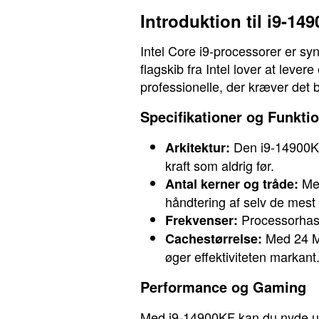
Introduktion til i9-14
Intel Core i9-processorer er s
flagskib fra Intel lover at lever
professionelle, der kræver det 
Specifikationer og Funkti
Den i9-14900KF 
Arkitektur:
kraft som aldrig før.
Med
Antal kerner og tråde:
håndtering af selv de mes
Processorhasti
Frekvenser:
Med 24 MB
Cachestørrelse:
øger effektiviteten markant
Performance og Gaming
Med i9-14900KF kan du nyde ub