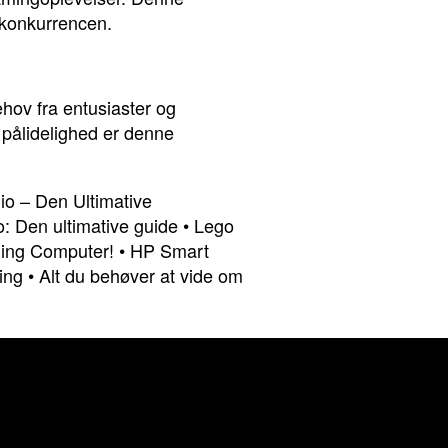
i konkurrencen.
ov fra entusiaster og
pålidelighed er denne
o – Den Ultimative
: Den ultimative guide
•
Lego
ming Computer!
•
HP Smart
ing
•
Alt du behøver at vide om