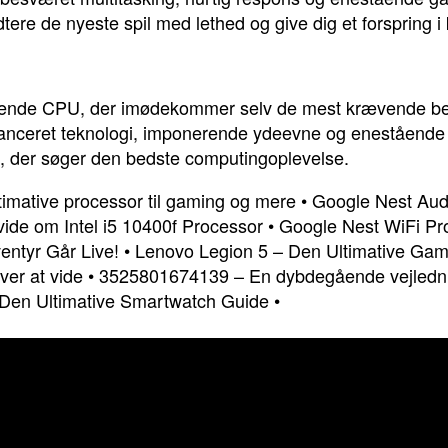
dtere de nyeste spil med lethed og give dig et forspring 
rende CPU, der imødekommer selv de mest krævende beh
vanceret teknologi, imponerende ydeevne og enestående 
em, der søger den bedste computingoplevelse.
timative processor til gaming og mere
•
Google Nest Audi
 vide om Intel i5 10400f Processor
•
Google Nest WiFi Pro
entyr Går Live!
•
Lenovo Legion 5 – Den Ultimative Ga
ver at vide
•
3525801674139 – En dybdegående vejledn
Den Ultimative Smartwatch Guide
•