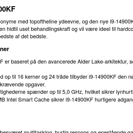
900KF
ynonyme med topoftheline ydeevne, og den nye i9-14900K
e en hidtil uset behandlingskraft og vil være ideel til har
bedste af det bedste.
oner
er baseret på den avancerede Alder Lake-arkitektur, so
 op til 16 kerner og 24 tråde tilbyder i9-14900KF den nø
t krævende opgaver.
ghederne spænder op til 5,0 GHz, hvilket sikrer lynhurti
 Intel Smart Cache sikrer i9-14900KF hurtigere adgang t
.
esværet multitasking, hurtig respons og enestående g