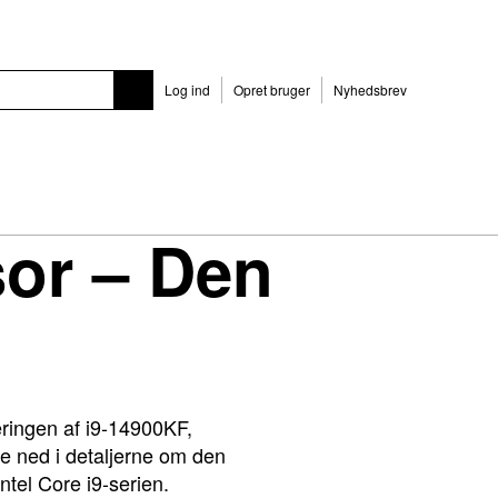
Log ind
Opret bruger
Nyhedsbrev
sor – Den
ceringen af i9-14900KF,
ke ned i detaljerne om den
ntel Core i9-serien.