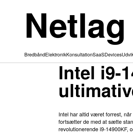
Netlag
Bredbånd
Elektronik
Konsultation
SaaS
Devices
Udvik
Intel i9
ultimati
Intel har altid været forrest, n
fortsætter de med at sætte stan
revolutionerende i9-14900KF, og