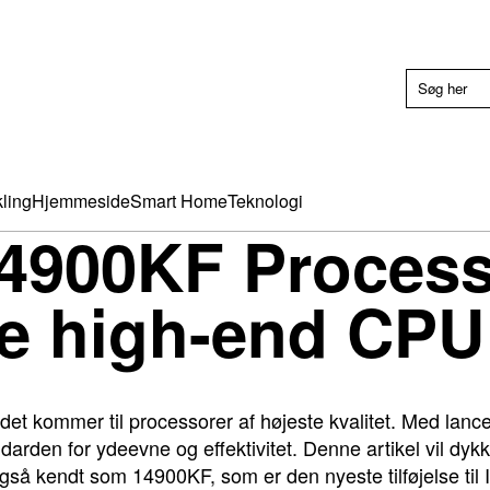
ling
Hjemmeside
Smart Home
Teknologi
-14900KF Proces
ve high-end CPU
år det kommer til processorer af højeste kvalitet. Med lan
darden for ydeevne og effektivitet. Denne artikel vil dyk
så kendt som 14900KF, som er den nyeste tilføjelse til I