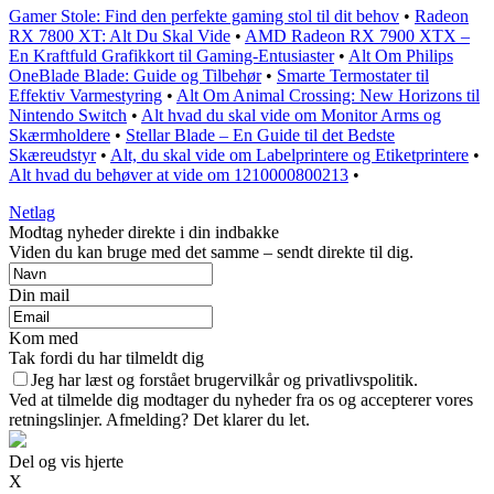
Gamer Stole: Find den perfekte gaming stol til dit behov
•
Radeon
RX 7800 XT: Alt Du Skal Vide
•
AMD Radeon RX 7900 XTX –
En Kraftfuld Grafikkort til Gaming-Entusiaster
•
Alt Om Philips
OneBlade Blade: Guide og Tilbehør
•
Smarte Termostater til
Effektiv Varmestyring
•
Alt Om Animal Crossing: New Horizons til
Nintendo Switch
•
Alt hvad du skal vide om Monitor Arms og
Skærmholdere
•
Stellar Blade – En Guide til det Bedste
Skæreudstyr
•
Alt, du skal vide om Labelprintere og Etiketprintere
•
Alt hvad du behøver at vide om 1210000800213
•
Netlag
Modtag nyheder direkte i din indbakke
Viden du kan bruge med det samme – sendt direkte til dig.
Din mail
Kom med
Tak fordi du har tilmeldt dig
Jeg har læst og forstået brugervilkår og privatlivspolitik.
Ved at tilmelde dig modtager du nyheder fra os og accepterer vores
retningslinjer. Afmelding? Det klarer du let.
Del og vis hjerte
X