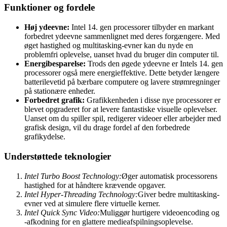
Funktioner og fordele
Høj ydeevne:
Intel 14. gen processorer tilbyder en markant
forbedret ydeevne sammenlignet med deres forgængere. Med
øget hastighed og multitasking-evner kan du nyde en
problemfri oplevelse, uanset hvad du bruger din computer til.
Energibesparelse:
Trods den øgede ydeevne er Intels 14. gen
processorer også mere energieffektive. Dette betyder længere
batterilevetid på bærbare computere og lavere strømregninger
på stationære enheder.
Forbedret grafik:
Grafikkenheden i disse nye processorer er
blevet opgraderet for at levere fantastiske visuelle oplevelser.
Uanset om du spiller spil, redigerer videoer eller arbejder med
grafisk design, vil du drage fordel af den forbedrede
grafikydelse.
Understøttede teknologier
Intel Turbo Boost Technology:
Øger automatisk processorens
hastighed for at håndtere krævende opgaver.
Intel Hyper-Threading Technology:
Giver bedre multitasking-
evner ved at simulere flere virtuelle kerner.
Intel Quick Sync Video:
Muliggør hurtigere videoencoding og
-afkodning for en glattere medieafspilningsoplevelse.