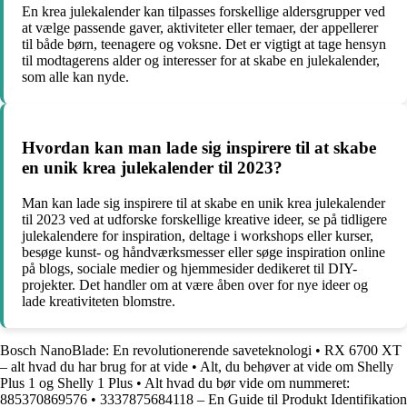
En krea julekalender kan tilpasses forskellige aldersgrupper ved
at vælge passende gaver, aktiviteter eller temaer, der appellerer
til både børn, teenagere og voksne. Det er vigtigt at tage hensyn
til modtagerens alder og interesser for at skabe en julekalender,
som alle kan nyde.
Hvordan kan man lade sig inspirere til at skabe
en unik krea julekalender til 2023?
Man kan lade sig inspirere til at skabe en unik krea julekalender
til 2023 ved at udforske forskellige kreative ideer, se på tidligere
julekalendere for inspiration, deltage i workshops eller kurser,
besøge kunst- og håndværksmesser eller søge inspiration online
på blogs, sociale medier og hjemmesider dedikeret til DIY-
projekter. Det handler om at være åben over for nye ideer og
lade kreativiteten blomstre.
Bosch NanoBlade: En revolutionerende saveteknologi
•
RX 6700 XT
– alt hvad du har brug for at vide
•
Alt, du behøver at vide om Shelly
Plus 1 og Shelly 1 Plus
•
Alt hvad du bør vide om nummeret:
885370869576
•
3337875684118 – En Guide til Produkt Identifikation