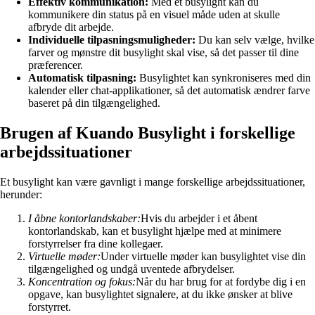
Effektiv kommunikation:
Med et busylight kan du
kommunikere din status på en visuel måde uden at skulle
afbryde dit arbejde.
Individuelle tilpasningsmuligheder:
Du kan selv vælge, hvilke
farver og mønstre dit busylight skal vise, så det passer til dine
præferencer.
Automatisk tilpasning:
Busylightet kan synkroniseres med din
kalender eller chat-applikationer, så det automatisk ændrer farve
baseret på din tilgængelighed.
Brugen af Kuando Busylight i forskellige
arbejdssituationer
Et busylight kan være gavnligt i mange forskellige arbejdssituationer,
herunder:
I åbne kontorlandskaber:
Hvis du arbejder i et åbent
kontorlandskab, kan et busylight hjælpe med at minimere
forstyrrelser fra dine kollegaer.
Virtuelle møder:
Under virtuelle møder kan busylightet vise din
tilgængelighed og undgå uventede afbrydelser.
Koncentration og fokus:
Når du har brug for at fordybe dig i en
opgave, kan busylightet signalere, at du ikke ønsker at blive
forstyrret.