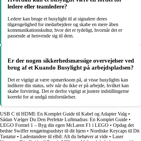
ledere eller teamledere?
Ledere kan bruge et busylight til at signalere deres
tilgængelighed for medarbejdere og skabe en mere åben
kommunikationskultur, hvor det er tydeligt, hvornår det er
passende at henvende sig til dem.
Er der nogen sikkerhedsmæssige overvejelser ved
brug af et Kuando Busylight på arbejdspladsen?
Det er vigtigt at være opmærksom på, at visse busylights kan
indikere din status, selv når du ikke er på arbejde, hvilket kan
skabe forvirring. Det er derfor vigtigt at justere indstillingerne
korrekt for at undgå misforståelser.
USB C til HDMI: En Komplet Guide til Kabel og Adapter Valg
•
Sådan Vælger Du Den Perfekte Luftmadras: En Komplet Guide
•
LEGO Formel 1 – Byg din egen McLaren F1 i LEGO
•
Opdag det
bedste Swiffer rengøringsudstyr til dit hjem
•
Nordiske Keycaps til Dit
Tastatur
•
Ladestandere til elbil: Alt du behøver at vide
•
Laser