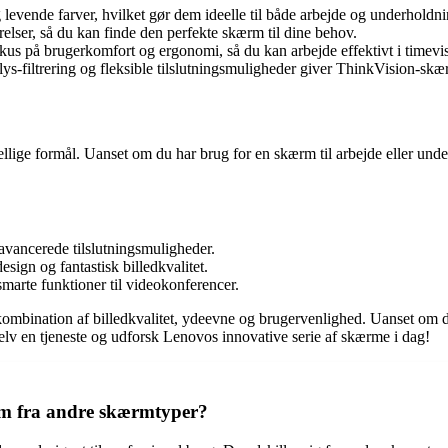
evende farver, hvilket gør dem ideelle til både arbejde og underholdni
elser, så du kan finde den perfekte skærm til dine behov.
s på brugerkomfort og ergonomi, så du kan arbejde effektivt i timevis
ys-filtrering og fleksible tilslutningsmuligheder giver ThinkVision-sk
ellige formål. Uanset om du har brug for en skærm til arbejde eller un
ancerede tilslutningsmuligheder.
ign og fantastisk billedkvalitet.
arte funktioner til videokonferencer.
bination af billedkvalitet, ydeevne og brugervenlighed. Uanset om du e
lv en tjeneste og udforsk Lenovos innovative serie af skærme i dag!
em fra andre skærmtyper?