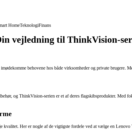
mart Home
Teknologi
Finans
n vejledning til ThinkVision-ser
l at imødekomme behovene hos både virksomheder og private brugere. M
ilbehør, og ThinkVision-serien er et af deres flagskibsprodukter. Med f
ærme
 kvalitet. Her er nogle af de vigtigste fordele ved at vælge en Lenovo