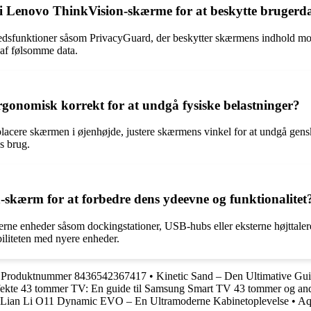
t i Lenovo ThinkVision-skærme for at beskytte brugerd
funktioner såsom PrivacyGuard, der beskytter skærmens indhold mod ua
 af følsomme data.
onomisk korrekt for at undgå fysiske belastninger?
cere skærmen i øjenhøjde, justere skærmens vinkel for at undgå genskær
s brug.
kærm for at forbedre dens ydeevne og funktionalitet
rne enheder såsom dockingstationer, USB-hubs eller eksterne højttaler
iliteten med nyere enheder.
il Produktnummer 8436542367417
•
Kinetic Sand – Den Ultimative Gu
rfekte 43 tommer TV: En guide til Samsung Smart TV 43 tommer og an
Lian Li O11 Dynamic EVO – En Ultramoderne Kabinetoplevelse
•
Aq