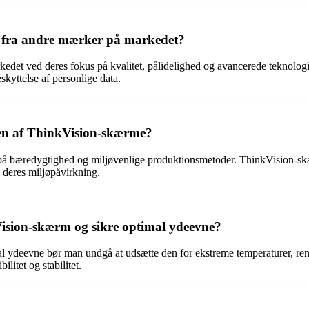
 fra andre mærker på markedet?
kedet ved deres fokus på kvalitet, pålidelighed og avancerede teknol
skyttelse af personlige data.
nen af ThinkVision-skærme?
r på bæredygtighed og miljøvenlige produktionsmetoder. ThinkVision-s
 deres miljøpåvirkning.
ision-skærm og sikre optimal ydeevne?
al ydeevne bør man undgå at udsætte den for ekstreme temperaturer, r
litet og stabilitet.