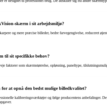
er designet til professionel brug. De adskiller sig fra andre skærmtyp
Vision-skærm i sit arbejdsmiljø?
ere og mere præcise billeder, bedre farvegengivelse, reduceret øjentræ
til sit specifikke behov?
e faktorer som skærmstørrelse, opløsning, paneltype, tilslutningsmuli
r at opnå den bedst mulige billedkvalitet?
ionelle kalibreringsværktøjer og følge producentens anbefalinger. Dette
opgaver.