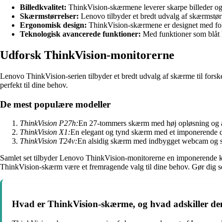
Billedkvalitet:
ThinkVision-skærmene leverer skarpe billeder og l
Skærmstørrelser:
Lenovo tilbyder et bredt udvalg af skærmstørr
Ergonomisk design:
ThinkVision-skærmene er designet med foku
Teknologisk avancerede funktioner:
Med funktioner som blåt l
Udforsk ThinkVision-monitorerne
Lenovo ThinkVision-serien tilbyder et bredt udvalg af skærme til forsk
perfekt til dine behov.
De mest populære modeller
ThinkVision P27h:
En 27-tommers skærm med høj opløsning og av
ThinkVision X1:
En elegant og tynd skærm med et imponerende des
ThinkVision T24v:
En alsidig skærm med indbygget webcam og sm
Samlet set tilbyder Lenovo ThinkVision-monitorerne en imponerende kom
ThinkVision-skærm være et fremragende valg til dine behov. Gør dig se
Hvad er ThinkVision-skærme, og hvad adskiller d