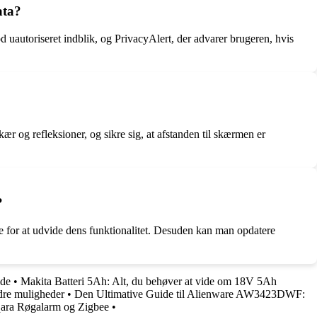
ata?
utoriseret indblik, og PrivacyAlert, der advarer brugeren, hvis
 og refleksioner, og sikre sig, at afstanden til skærmen er
?
e for at udvide dens funktionalitet. Desuden kan man opdatere
ide
•
Makita Batteri 5Ah: Alt, du behøver at vide om 18V 5Ah
dre muligheder
•
Den Ultimative Guide til Alienware AW3423DWF:
ara Røgalarm og Zigbee
•