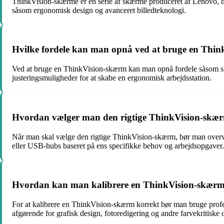
ThinkVision-skærme er en serie af skærme produceret af Lenovo, der 
såsom ergonomisk design og avanceret billedteknologi.
Hvilke fordele kan man opnå ved at bruge en Think
Ved at bruge en ThinkVision-skærm kan man opnå fordele såsom skarp
justeringsmuligheder for at skabe en ergonomisk arbejdsstation.
Hvordan vælger man den rigtige ThinkVision-skærm 
Når man skal vælge den rigtige ThinkVision-skærm, bør man overvej
eller USB-hubs baseret på ens specifikke behov og arbejdsopgaver.
Hvordan kan man kalibrere en ThinkVision-skærm fo
For at kalibrere en ThinkVision-skærm korrekt bør man bruge profess
afgørende for grafisk design, fotoredigering og andre farvekritiske 