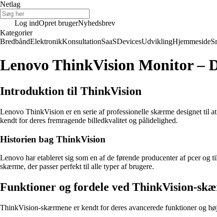
Netlag
Log ind
Opret bruger
Nyhedsbrev
Kategorier
Bredbånd
Elektronik
Konsultation
SaaS
Devices
Udvikling
Hjemmeside
S
Lenovo ThinkVision Monitor – Di
Introduktion til ThinkVision
Lenovo ThinkVision er en serie af professionelle skærme designet ti
kendt for deres fremragende billedkvalitet og pålidelighed.
Historien bag ThinkVision
Lenovo har etableret sig som en af de førende producenter af pcer og t
skærme, der passer perfekt til alle typer af brugere.
Funktioner og fordele ved ThinkVision-sk
ThinkVision-skærmene er kendt for deres avancerede funktioner og høje