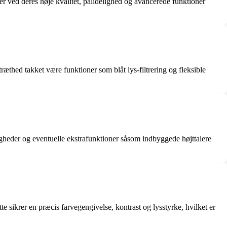
er ved deres høje kvalitet, pålidelighed og avancerede funktioner
thed takket være funktioner som blåt lys-filtrering og fleksible
gheder og eventuelle ekstrafunktioner såsom indbyggede højttalere
 sikrer en præcis farvegengivelse, kontrast og lysstyrke, hvilket er