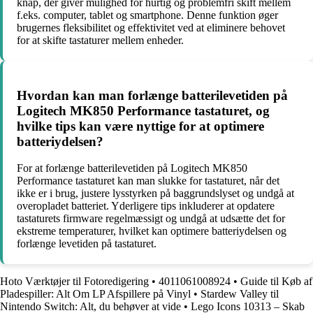
knap, der giver mulighed for hurtig og problemfri skift mellem
f.eks. computer, tablet og smartphone. Denne funktion øger
brugernes fleksibilitet og effektivitet ved at eliminere behovet
for at skifte tastaturer mellem enheder.
Hvordan kan man forlænge batterilevetiden på
Logitech MK850 Performance tastaturet, og
hvilke tips kan være nyttige for at optimere
batteriydelsen?
For at forlænge batterilevetiden på Logitech MK850
Performance tastaturet kan man slukke for tastaturet, når det
ikke er i brug, justere lysstyrken på baggrundslyset og undgå at
overopladet batteriet. Yderligere tips inkluderer at opdatere
tastaturets firmware regelmæssigt og undgå at udsætte det for
ekstreme temperaturer, hvilket kan optimere batteriydelsen og
forlænge levetiden på tastaturet.
Hoto Værktøjer til Fotoredigering
•
4011061008924
•
Guide til Køb af
Pladespiller: Alt Om LP Afspillere på Vinyl
•
Stardew Valley til
Nintendo Switch: Alt, du behøver at vide
•
Lego Icons 10313 – Skab