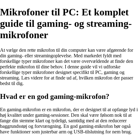
Mikrofoner til PC: Et komplet
guide til gaming- og streaming-
mikrofoner
At vælge den rette mikrofon til din computer kan være afgørende for
din gaming- eller streamingoplevelse. Med markedet fyldt med
forskellige typer mikrofoner kan det være overvældende at finde den
perfekte mikrofon til dine behov. I denne guide vil vi udforske
forskellige typer mikrofoner designet specifikt til PC, gaming og
streaming. Læs videre for at finde ud af, hvilken mikrofon der passer
bedst til dig.
Hvad er en god gaming-mikrofon?
En gaming-mikrofon er en mikrofon, der er designet til at opfange lyd i
høj kvalitet under gaming-sessioner. Den skal være følsom nok til at
fange din stemme klart og tydeligt, samtidig med at den reducerer
baggrundsstøj og forvrængning. En god gaming-mikrofon bør også
have funktioner som justerbar arm og USB-tilslutning for nem brug.