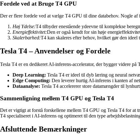
Fordele ved at Bruge T4 GPU
Der er flere fordele ved at vælge T4 GPU til dine databehov. Nogle af 
Høj Ydelse:
T4 tilbyder enestående ydeevne til komplekse beregn
Energieffektivitet:
Den er også kendt for sin høje energieffektivite
Skalerbarhed:
T4 kan skaleres efter behov, hvilket gør den ideel 
Tesla T4 – Anvendelser og Fordele
Tesla T4 er en dedikeret AI-inferens-accelerator, der bygger videre på
Deep Learning:
Tesla T4 er ideel til dyb læring og neural netvæ
Edge Computing:
Den leverer hurtig AI-inferens i kanten af ne
Dataanalyse:
Tesla T4 accelererer store datamængder til lynhurt
Sammenligning mellem T4 GPU og Tesla T4
Det er vigtigt at forstå forskellene mellem T4 GPU og Tesla T4 for at t
T4 specialiseret i AI-inferens og optimeret til den type arbejdsbelastnin
Afsluttende Bemærkninger