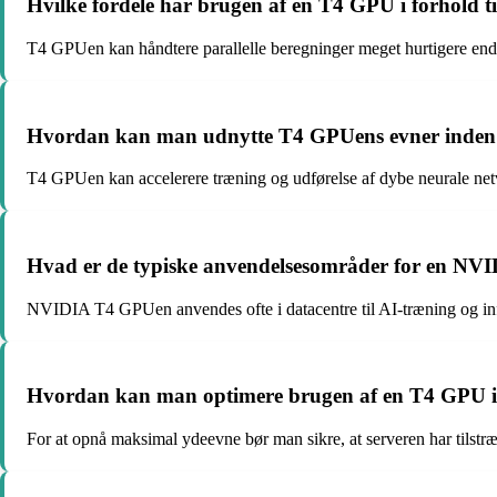
Hvilke fordele har brugen af en T4 GPU i forhold ti
T4 GPUen kan håndtere parallelle beregninger meget hurtigere end C
Hvordan kan man udnytte T4 GPUens evner inden 
T4 GPUen kan accelerere træning og udførelse af dybe neurale netv
Hvad er de typiske anvendelsesområder for en N
NVIDIA T4 GPUen anvendes ofte i datacentre til AI-træning og in
Hvordan kan man optimere brugen af en T4 GPU i 
For at opnå maksimal ydeevne bør man sikre, at serveren har tilstr