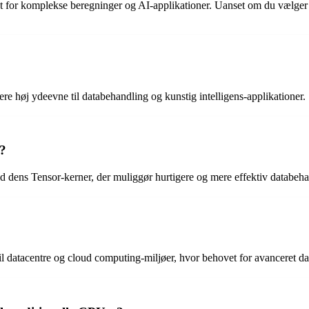
t for komplekse beregninger og AI-applikationer. Uanset om du vælge
re høj ydeevne til databehandling og kunstig intelligens-applikationer.
t?
 dens Tensor-kerner, der muliggør hurtigere og mere effektiv databeha
 datacentre og cloud computing-miljøer, hvor behovet for avanceret dat