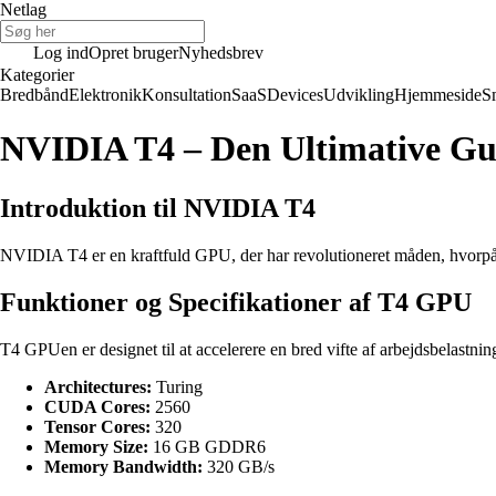
Netlag
Log ind
Opret bruger
Nyhedsbrev
Kategorier
Bredbånd
Elektronik
Konsultation
SaaS
Devices
Udvikling
Hjemmeside
S
NVIDIA T4 – Den Ultimative Gu
Introduktion til NVIDIA T4
NVIDIA T4 er en kraftfuld GPU, der har revolutioneret måden, hvorpå 
Funktioner og Specifikationer af T4 GPU
T4 GPUen er designet til at accelerere en bred vifte af arbejdsbelastn
Architectures:
Turing
CUDA Cores:
2560
Tensor Cores:
320
Memory Size:
16 GB GDDR6
Memory Bandwidth:
320 GB/s