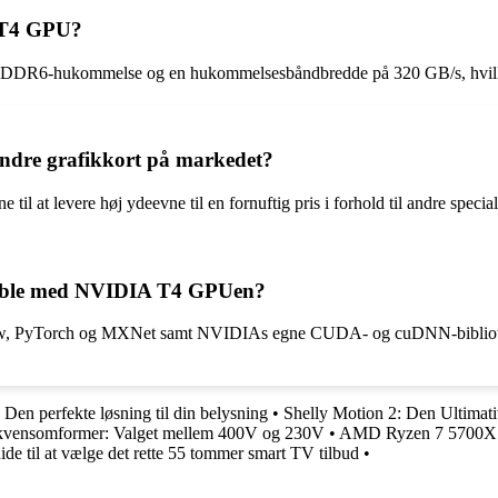
A T4 GPU?
DR6-hukommelse og en hukommelsesbåndbredde på 320 GB/s, hvilket 
dre grafikkort på markedet?
il at levere høj ydeevne til en fornuftig pris i forhold til andre speci
atible med NVIDIA T4 GPUen?
, PyTorch og MXNet samt NVIDIAs egne CUDA- og cuDNN-biblioteker,
en perfekte løsning til din belysning
•
Shelly Motion 2: Den Ultimat
kvensomformer: Valget mellem 400V og 230V
•
AMD Ryzen 7 5700X P
ide til at vælge det rette 55 tommer smart TV tilbud
•