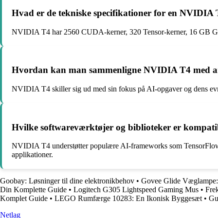
Hvad er de tekniske specifikationer for en NVIDI
NVIDIA T4 har 2560 CUDA-kerner, 320 Tensor-kerner, 16 GB GD
Hvordan kan man sammenligne NVIDIA T4 med an
NVIDIA T4 skiller sig ud med sin fokus på AI-opgaver og dens evne t
Hvilke softwareværktøjer og biblioteker er komp
NVIDIA T4 understøtter populære AI-frameworks som TensorFlow
applikationer.
Goobay: Løsninger til dine elektronikbehov
•
Govee Glide Væglampe: D
Din Komplette Guide
•
Logitech G305 Lightspeed Gaming Mus
•
Fre
Komplet Guide
•
LEGO Rumfærge 10283: En Ikonisk Byggesæt
•
Gu
Netlag