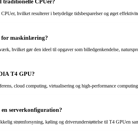
l traditionelle CPUer?
PUer, hvilket resulterer i betydelige tidsbesparelser og øget effektivi
for maskinlæring?
ærk, hvilket gør den ideel til opgaver som billedgenkendelse, natursp
VIDIA T4 GPU?
ferens, cloud computing, virtualisering og high-performance computin
en serverkonfiguration?
ækkelig strømforsyning, køling og driverunderstøttelse til T4 GPUen sam