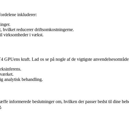
fordelene inkluderer:
inger.
t, hvilket reducerer driftsomkostningerne.
til virksomheder i vækst.
 T4 GPUens kraft. Lad os se på nogle af de vigtigste anvendelsesområde
rksinferens.
tværket.
ig analytisk behandling.
ræffe informerede beslutninger om, hvilken der passer bedst til dine be
g.