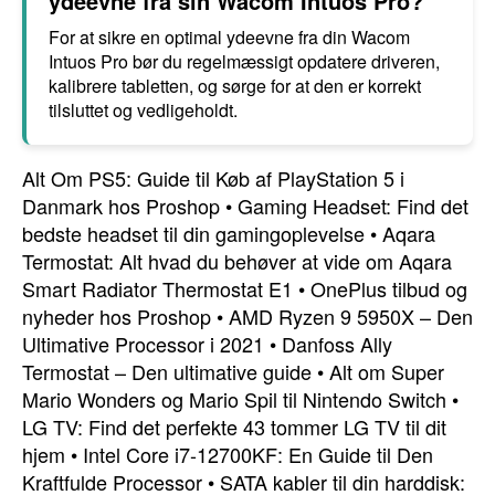
ydeevne fra sin Wacom Intuos Pro?
For at sikre en optimal ydeevne fra din Wacom
Intuos Pro bør du regelmæssigt opdatere driveren,
kalibrere tabletten, og sørge for at den er korrekt
tilsluttet og vedligeholdt.
Alt Om PS5: Guide til Køb af PlayStation 5 i
Danmark hos Proshop
•
Gaming Headset: Find det
bedste headset til din gamingoplevelse
•
Aqara
Termostat: Alt hvad du behøver at vide om Aqara
Smart Radiator Thermostat E1
•
OnePlus tilbud og
nyheder hos Proshop
•
AMD Ryzen 9 5950X – Den
Ultimative Processor i 2021
•
Danfoss Ally
Termostat – Den ultimative guide
•
Alt om Super
Mario Wonders og Mario Spil til Nintendo Switch
•
LG TV: Find det perfekte 43 tommer LG TV til dit
hjem
•
Intel Core i7-12700KF: En Guide til Den
Kraftfulde Processor
•
SATA kabler til din harddisk: